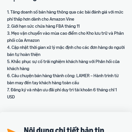
khoản
hành
Phí duy trì tài khoản bán
Tài
Nhà
Các bước tạo tài khoản bán
1. Tăng doanh số bán hàng thông qua các bài đánh giá với mức
hàng
nguyên
cung
hàng
phí thấp hơn dành cho Amazon Vine
hỗ trợ
cấp
Hướng dẫn tuân thủ &
2. Giới hạn sức chứa hàng FBA tháng 11
Chi phí biến đổi
Sức khỏe tài khoản
dịch
Hướng dẫn lựa chọn sản
3. Mẹo vận chuyển vào mùa cao điểm cho Kho lưu trữ và Phân
Phí của các dịch vụ bổ sung
Chính sách tuân thủ để bảo
vụ
phẩm
Cổng
tùy chọn
phối của Amazon
vệ sức khỏe tài khoản
Khai thác tiềm năng các
đào
4. Cập nhật thời gian xử lý mặc định cho các đơn hàng do người
ngành hàng trên Amazon
tạo
Quản lý tài khoản
Chi phí hoàn thiện đơn
bán tự hoàn thiện
Hướng dẫn ra mắt sản
Dịch vụ đăng ký và quản lý
hàng bởi Amazon (FBA)
phẩm mới
5. Khắc phục sự cố trải nghiệm khách hàng với Phản hồi của
Hướng dẫn đăng tải sản
tài khoản
Phí trên từng đơn vị, danh
Học viện nhà bán hàng
Kế hoạch giới thiệu sản
khách hàng
phẩm
mục, kích thước, trọng
phẩm thành công
Kho tài liệu học tập chuyên
6. Câu chuyện bán hàng thành công: LAMER – Hành trình từ
Tạo và tối ưu trang sản
Vận chuyển
lượng
sâu
phẩm
bàn may đến tay khách hàng toàn cầu
Dịch vụ vận chuyển xuyên
Sự kiện bán hàng
7. Đăng ký và nhận ưu đãi phí duy trì tài khoản 6 tháng chỉ 1
biên giới
Công cụ tính doanh thu,
Chương trình đào tạo
Sẵn sàng cho các mùa bán
Giải pháp chuỗi cung
USD
chi phí
hàng lớn trên Amazon
Khóa học miễn phí theo chủ
ứng
Ước tính doanh thu, chi phí
Quảng cáo
đề
Vận chuyển, lưu kho, phân
trên từng sản phẩm
Dịch vụ tối ưu và tự động
phối và giao hàng
Mùa Tựu Trường 2026
hóa quảng cáo
Câu hỏi thường gặp
Chuẩn bị sớm, bứt phá
Nội dung chi tiết bản tin
doanh thu
Giải đáp các thắc mắc phổ