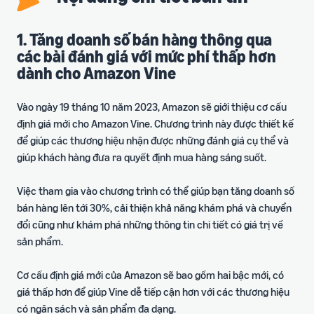
Hướng
Thanh toán
biến
Hướng
dẫn
Dịch vụ hỗ trợ thanh toán và
dẫn
lập kế
tài chính
1. Tăng doanh số bán hàng thông qua
Nhà
Tăng
Blog
hoạch
các bài đánh giá với mức phí thấp hơn
bán
doanh
Chia sẻ kiến thức và bí quyết
Xem tất cả dịch vụ
hàng
dành cho Amazon Vine
thu
bán hàng
mới
Lập kế hoạch kinh
doanh
Vào ngày 19 tháng 10 năm 2023, Amazon sẽ giới thiệu cơ cấu
Công cụ khuyến mãi
Định hướng kế hoạch qua 5
Công
Tin
Ưu
định giá mới cho Amazon Vine. Chương trình này được thiết kế
(Coupon, Deal)
Thư viện kiến thức bán
bước
đãi
cụ
tức
hàng
Công cụ tạo và quản lý
để giúp các thương hiệu nhận được những đánh giá cụ thể và
10%
- Sự
Cẩm nang hướng dẫn toàn
chương trình khuyến mãi
giúp khách hàng đưa ra quyết định mua hàng sáng suốt.
Lập kế hoạch tài chính
kiện
diện
Trình khám phá cơ hội
Đăng
doanh thu
sản phẩm
ký
Quảng cáo trên
Việc tham gia vào chương trình có thể giúp bạn tăng doanh số
Dự kiến doanh thu và tối ưu
Amazon
Tìm kiếm cơ hội sản phẩm
FBA (Fulfillment By
Hội nghị
bán hàng lên tới 30%, cải thiện khả năng khám phá và chuyển
chi phí
Amazon)
mới
Chiến lược chạy quảng cáo
Sự kiện gặp gỡ và kết nối
đổi cũng như khám phá những thông tin chi tiết có giá trị về
Dịch vụ Hoàn thiện đơn
trực tiếp cùng Amazon
sản phẩm.
Bảng kế hoạch doanh
hàng bởi Amazon
Nội dung A+
Chương trình Bệ phóng
Global Selling
thu và chi phí
tăng trưởng Turbo
Nâng cao trang sản phẩm
Biểu mẫu P&L chi tiết
Cơ cấu định giá mới của Amazon sẽ bao gồm hai bậc mới, có
Đăng ký thương hiệu
Đào tạo chuyên sâu cho Nhà
với video, hình ảnh, biểu đồ
Tin tức
giá thấp hơn để giúp Vine dễ tiếp cận hơn với các thương hiệu
bán hàng từ năm 2
so sánh,...
Amazon Brand Registry -
Cập nhật chính sách và
Tài liệu hướng dẫn thực
có ngân sách và sản phẩm đa dạng.
Bảo vệ thương hiệu và