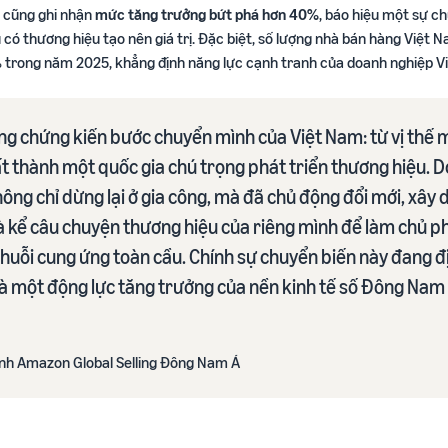
 cũng ghi nhận
mức tăng trưởng bứt phá hơn 40%
, báo hiệu một sự c
có thương hiệu tạo nên giá trị. Đặc biệt, số lượng nhà bán hàng Việt 
rong năm 2025, khẳng định năng lực cạnh tranh của doanh nghiệp Vi
g chứng kiến bước chuyển mình của Việt Nam: từ vị thế 
t thành một quốc gia chú trọng phát triển thương hiệu. 
hông chỉ dừng lại ở gia công, mà đã chủ động đổi mới, xây
 kể câu chuyện thương hiệu của riêng mình để làm chủ phầ
huỗi cung ứng toàn cầu. Chính sự chuyển biến này đang đị
là một động lực tăng trưởng của nền kinh tế số Đông Nam 
nh Amazon Global Selling Đông Nam Á