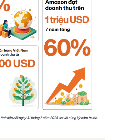
, tính đến hết ngày 31 tháng 7 năm 2025, so với cùng kỳ năm trước.