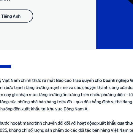
Bao gồm ví dụ thực tế qua từng bước cụ thể
Công cụ tạo trang sản phẩm chuyên nghiệp
cho Nhà bán hàng lâu năm
Ước tính doanh thu, chi phí trên từng sản phẩm
o Tiếng Anh
Khóa học Hộ chiếu khởi nghiệp
Thị trường Bắc Mỹ
Kiến thức tổng quan và lộ trình mở bán năm đầu tiên
Cơ hội bán hàng tại Bắc Mỹ
Khóa học Bứt tốc
Thị trường Châu Âu
Đào tạo nâng cao, thực hành cùng chuyên gia hàng đầu
Hướng dẫn mở rộng sang Châu Âu
g Việt Nam chính thức ra mắt
Báo cáo Trao quyền cho Doanh nghiệp V
 ánh bức tranh tăng trưởng mạnh mẽ và câu chuyện thành công của do
m nay ghi nhận mức tăng trưởng ấn tượng trên nhiều phương diện – từ
 tăng của những nhà bán hàng triệu đô – qua đó khẳng định vị thế đan
p hướng đến xuất khẩu tại khu vực Đông Nam Á.
 bước ngoặt mang tính chuyển đổi đối với
hoạt động xuất khẩu qua thư
2025, không chỉ số lượng sản phẩm do các đối tác bán hàng Việt Nam 