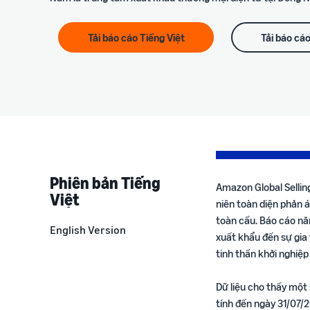
Tạo và tối ưu trang sản phẩm
Chuẩn bị sớm, bứt phá doanh thu
Chia sẻ kiến thức và bí quyết bán hàng
Xem tất cả dịch vụ
Tải báo cáo Tiếng Việt
Tải báo cá
Giải pháp chuỗi cung ứng
Vận chuyển, lưu kho, phân phối và giao hàng
Phiên bản Tiếng
Amazon Global Sellin
Việt
niên toàn diện phản
toàn cầu. Báo cáo nă
English Version
xuất khẩu đến sự gia
tinh thần khởi nghiệ
Dữ liệu cho thấy một
tính đến ngày 31/07/