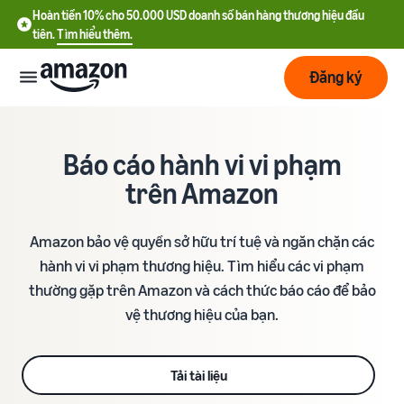
Hoàn tiền 10% cho 50.000 USD doanh số bán hàng thương hiệu đầu
tiên.
Tìm hiểu thêm.
Đăng ký
Bắt
đầu
Báo cáo hành vi vi phạm
trên Amazon
Lập
Bắt đầu
kế
với
Amazon bảo vệ quyền sở hữu trí tuệ và ngăn chặn các
hoạch
Amazon
hành vi vi phạm thương hiệu. Tìm hiểu các vi phạm
thường gặp trên Amazon và cách thức báo cáo để bảo
Phát
Tìm
Ưu đãi nhà bán hàng mới
triển
hiểu
vệ thương hiệu của bạn.
Hoàn tiền 10% cho 50.000
chi
USD doanh số bán hàng
phí
thương hiệu đầu tiên
Dịch
Tối
Tải tài liệu
vụ
ưu
Hướng dẫn đăng ký tài
vận
Chi phí cố định