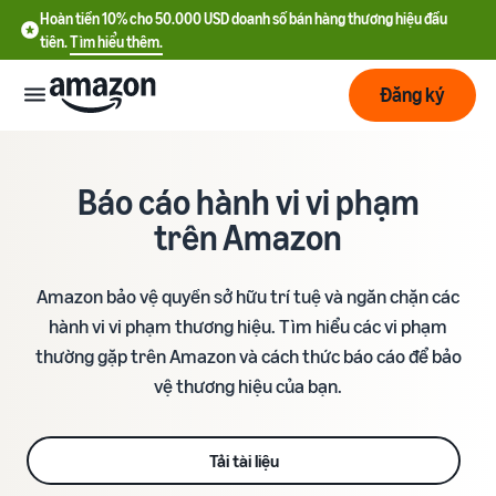
Hoàn tiền 10% cho 50.000 USD doanh số bán hàng thương hiệu đầu
tiên.
Tìm hiểu thêm.
Đăng ký
Bắt
đầu
Báo cáo hành vi vi phạm
trên Amazon
Lập
Bắt đầu
kế
với
Amazon bảo vệ quyền sở hữu trí tuệ và ngăn chặn các
hoạch
Amazon
hành vi vi phạm thương hiệu. Tìm hiểu các vi phạm
thường gặp trên Amazon và cách thức báo cáo để bảo
Phát
Tìm
Ưu đãi nhà bán hàng mới
triển
hiểu
vệ thương hiệu của bạn.
Hoàn tiền 10% cho 50.000
chi
USD doanh số bán hàng
phí
thương hiệu đầu tiên
Dịch
Tối
Tải tài liệu
vụ
ưu
Hướng dẫn đăng ký tài
vận
Chi phí cố định