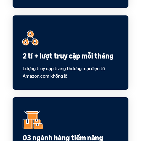
ích
trong hành trình bán hàng
2 tỉ + lượt truy cập mỗi tháng
Lượng truy cập trang thương mại điện tử
Amazon.com khổng lồ
03 ngành hàng tiềm năng