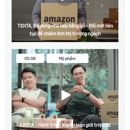
TIDITA, Đồ dùng nhà bếp bằng gỗ - Đổi mới liên
tục để chiếm lĩnh thị trường ngách
05:08
Mỹ phẩm
ABERA – Hành trình Xuyên biên giới triệu đô