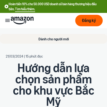
Hoàn tiền 10% cho 50.000 USD doanh số bán hàng thương hiệu đầu
tiên.
Tìm hiểu thêm.
Đăng ký
Bắt
Dành cho người mới
đầu
Lập
Bắt đầu
21/03/2024 | 15 phút đọc
kế
với
Hướng dẫn lựa
hoạch
Amazon
chọn sản phẩm
Phát
Tìm
Ưu đãi nhà bán hàng mới
triển
hiểu
Hoàn tiền 10% cho 50.000
cho khu vực Bắc
chi
USD doanh số bán hàng
phí
thương hiệu đầu tiên
Dịch
Tối
Mỹ
vụ
ưu
Hướng dẫn đăng ký tài
vận
Chi phí cố định