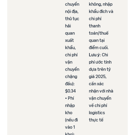
chuyển
không, nhập
nội địa,
khẩu đích và
thủ tục
chi phí
hải
thanh
quan
toán/thuế
xuất
quan tại
khẩu,
điểm cuối.
chi phí
Lưu ý
: Chi
vận
phí ước tính
chuyển
dựa trên tỷ
chặng
giá 2025,
đầu):
cần xác
$0.34​
nhận với nhà
• Phí
vận chuyển
nhập
về chi phí
kho
logistics
(nếu đi
thực tế
vào 1
kho):