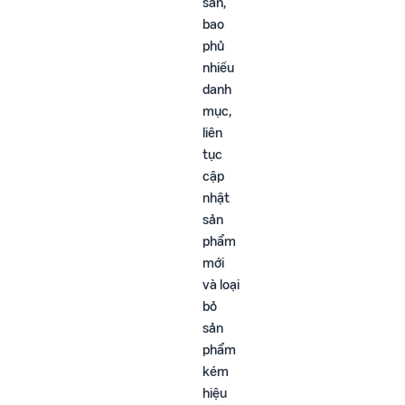
sẵn,
bao
phủ
nhiều
danh
mục,
liên
tục
cập
nhật
sản
phẩm
mới
và loại
bỏ
sản
phẩm
kém
hiệu