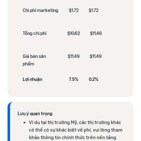
Chi phí marketing​
$1.72
$1.72 ​
Tổng chi phí​
$10.62
$11.46 ​
Giá bán sản
$11.49
$11.49 ​
phẩm​
Lợi nhuận
7.5%
0.2%
Lưu ý quan trọng
Ví dụ tại thị trường Mỹ, các thị trường khác
có thể có sự khác biệt về phí, vui lòng tham
khảo thông tin chính thức trên nền tảng