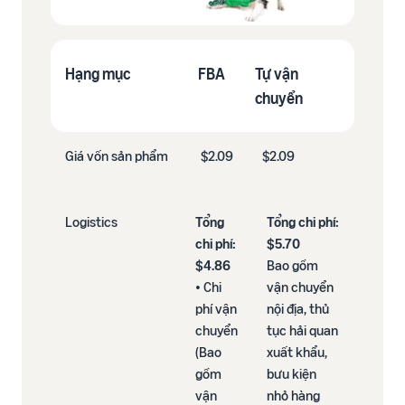
Hạng mục
FBA
Tự vận
chuyển
Giá vốn sản phẩm​
$2.09
$2.09
Logistics​
Tổng
Tổng chi phí:
chi phí:
$5.70
$4.86​
Bao gồm
• Chi
vận chuyển
phí vận
nội địa, thủ
chuyển
tục hải quan
(Bao
xuất khẩu,
gồm
bưu kiện
vận
nhỏ hàng