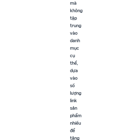
mà
không
tập
trung
vào
danh
mục
cụ
thể,
dựa
vào
số
lượng
link
sản
phẩm
nhiều
để
tăng