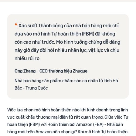
Hướng
Thanh toán
biến
Hướng
dẫn
Dịch vụ hỗ trợ thanh toán và
dẫn
lập kế
tài chính
Nhà
Tăng
Blog
hoạch
bán
doanh
❝
Xác suất thành công của nhà bán hàng mới chỉ
Chia sẻ kiến thức và bí quyết
Xem tất cả dịch vụ
hàng
thu
bán hàng
dựa vào mô hình Tự hoàn thiện (FBM) đã không
mới
Lập kế hoạch kinh
còn cao như trước. Mô hình tưởng chừng dễ dàng
doanh
Công cụ khuyến mãi
này giờ đây đòi hỏi nhiều nhân lực, vật lực và chịu
Định hướng kế hoạch qua 5
Công
Tin
Ưu
(Coupon, Deal)
Thư viện kiến thức bán
bước
đãi
nhiều rủi ro
cụ
tức
hàng
Công cụ tạo và quản lý
10%
- Sự
Cẩm nang hướng dẫn toàn
chương trình khuyến mãi
Ông Zhang – CEO thương hiệu Zhuque
Lập kế hoạch tài chính
kiện
diện
Trình khám phá cơ hội
Đăng
doanh thu
Nhà bán hàng sản phẩm chăm sóc cá nhân từ tỉnh Hà
sản phẩm
ký
Quảng cáo trên
Dự kiến doanh thu và tối ưu
Amazon
Bắc​ - Trung Quốc
Tìm kiếm cơ hội sản phẩm
FBA (Fulfillment By
Hội nghị
chi phí
Amazon)
mới
Chiến lược chạy quảng cáo
Sự kiện gặp gỡ và kết nối
Dịch vụ Hoàn thiện đơn
trực tiếp cùng Amazon
Bảng kế hoạch doanh
hàng bởi Amazon
Nội dung A+
Chương trình Bệ phóng
Global Selling
Việc lựa chọn mô hình hoàn thiện nào khi kinh doanh trong lĩnh
thu và chi phí
tăng trưởng Turbo
Nâng cao trang sản phẩm
vực xuất khẩu thương mại điện tử rất quan trọng. Giữa việc Tự
Biểu mẫu P&L chi tiết
Đăng ký thương hiệu
Đào tạo chuyên sâu cho Nhà
với video, hình ảnh, biểu đồ
hoàn thiện (FBM) với Hoàn thiện bởi Amazon (FBA) - Nhà bán
Tin tức
bán hàng từ năm 2
so sánh,...
Amazon Brand Registry -
Cập nhật chính sách và
hàng mới trên Amazon nên chọn gì? Khi mô hình Tự hoàn thiện
Tài liệu hướng dẫn thực
Bảo vệ thương hiệu và