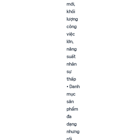
mới,
khối
lượng
công
việc
lớn,
năng
suất
nhân
sự
thấp​
• Danh
mục
sản
phẩm
đa
dạng
nhưng
rối