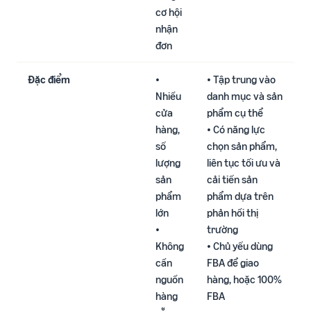
cơ hội
nhận
đơn​
Đặc điểm
•
• Tập trung vào
Nhiều
danh mục và sản
cửa
phẩm cụ thể​
hàng,
• Có năng lực
số
chọn sản phẩm,
lượng
liên tục tối ưu và
sản
cải tiến sản
phẩm
phẩm dựa trên
lớn
phản hồi thị
•
trường​
Không
• Chủ yếu dùng
cần
FBA để giao
nguồn
hàng, hoặc 100%
hàng
FBA​