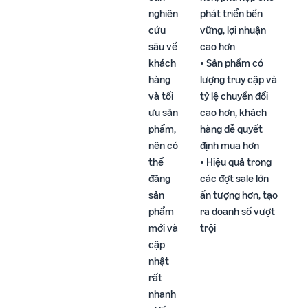
nghiên
phát triển bền
cứu
vững, lợi nhuận
sâu về
cao hơn​
khách
• Sản phẩm có
hàng
lượng truy cập và
và tối
tỷ lệ chuyển đổi
ưu sản
cao hơn, khách
phẩm,
hàng dễ quyết
nên có
định mua hơn​
thể
• Hiệu quả trong
đăng
các đợt sale lớn
sản
ấn tượng hơn, tạo
phẩm
ra doanh số vượt
mới và
trội​
cập
nhật
rất
nhanh​