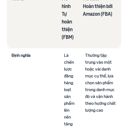
hình
Hoàn thiện bởi
ích
trong hành trình bán hàng
Tự
Amazon (FBA)
hoàn
thiện​
(FBM)
Định nghĩa
Là
Thường tập
chiến
trung vào một
lược
hoặc vài danh
đăng
mục cụ thể, lựa
hàng
chọn sản phẩm
loạt
trong danh mục
sản
đó và vận hành
phẩm
theo hướng chất
lên
lượng cao​
nền
tảng