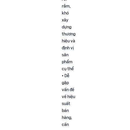
rắm,
khó
xây
dựng
thương
hiệu và
định vị
sản
phẩm
cụ thể​
• Dễ
gặp
vấn đề
về hiệu
suất
bán
hàng,
cần