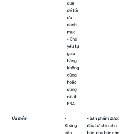
quả
để tối
ưu
danh
mục​
• Chủ
yếu tự
giao
hàng,
không
dùng
hoặc
dùng
rất ít
FBA​
Ưu điểm
•
• Sản phẩm được
Không
đầu tư chỉn chu
cần
hơn, phù hợp cho