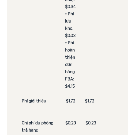
$0.34​
• Phí
lưu
kho:
$0.03​
• Phí
hoàn
thiện
đơn
hàng
FBA:
$4.15
Phí giới thiệu
$1.72
$1.72 ​
Chi phí dự phòng
$0.23
$0.23
trả hàng​