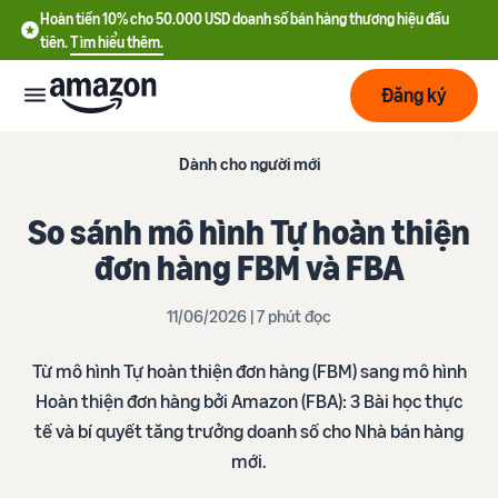
Hoàn tiền 10% cho 50.000 USD doanh số bán hàng thương hiệu đầu
tiên.
Tìm hiểu thêm.
Đăng ký
Bắt
Dành cho người mới
đầu
So sánh mô hình Tự hoàn thiện
Lập
Bắt đầu
đơn hàng FBM và FBA
kế
với
hoạch
Amazon
11/06/2026 | 7 phút đọc
Phát
Tìm
Ưu đãi nhà bán hàng mới
Từ mô hình Tự hoàn thiện đơn hàng (FBM) sang mô hình
triển
hiểu
Hoàn tiền 10% cho 50.000
Hoàn thiện đơn hàng bởi Amazon (FBA): 3 Bài học thực
chi
USD doanh số bán hàng
tế và bí quyết tăng trưởng doanh số cho Nhà bán hàng
phí
thương hiệu đầu tiên
Dịch
Tối
mới​.
vụ
ưu
Hướng dẫn đăng ký tài
vận
Chi phí cố định