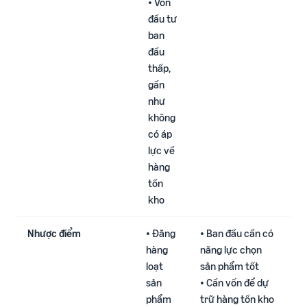
• Vốn
đầu tư
ban
đầu
thấp,
gần
như
không
có áp
lực về
hàng
tồn
kho​
Nhược điểm
• Đăng
• Ban đầu cần có
hàng
năng lực chọn
loạt
sản phẩm tốt​
sản
• Cần vốn để dự
phẩm
trữ hàng tồn kho​