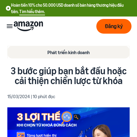
Hoàn tiền 10% cho 50.000 USD doanh số bán hàng thương hiệu đầu
tiên.
Tìm hiểu thêm.
Đăng ký
Bắt
đầu
Phát triển kinh doanh
3 bước giúp bạn bắt đầu hoặc
Lập
Bắt đầu
kế
với
cải thiện chiến lược từ khóa
hoạch
Amazon
15/03/2024 | 10 phút đọc
Phát
Tìm
Ưu đãi nhà bán hàng mới
triển
hiểu
Hoàn tiền 10% cho 50.000
chi
USD doanh số bán hàng
phí
thương hiệu đầu tiên
Dịch
Tối
vụ
ưu
Hướng dẫn đăng ký tài
vận
Chi phí cố định