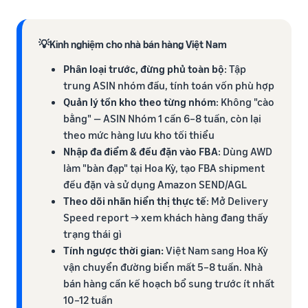
💡Kinh nghiệm cho nhà bán hàng Việt Nam
Phân loại trước, đừng phủ toàn bộ
: Tập
trung ASIN nhóm đầu, tính toán vốn phù hợp
Quản lý tồn kho theo từng nhóm
: Không "cào
bằng" — ASIN Nhóm 1 cần 6–8 tuần, còn lại
theo mức hàng lưu kho tối thiểu
Nhập đa điểm & đều đặn vào FBA
: Dùng AWD
làm "bàn đạp" tại Hoa Kỳ, tạo FBA shipment
đều đặn và sử dụng Amazon SEND/AGL
Theo dõi nhãn hiển thị thực tế
: Mở Delivery
Speed report → xem khách hàng đang thấy
trạng thái gì
Tính ngược thời gian:
Việt Nam sang Hoa Kỳ
vận chuyển đường biển mất 5–8 tuần. Nhà
bán hàng cần kế hoạch bổ sung trước ít nhất
10–12 tuần