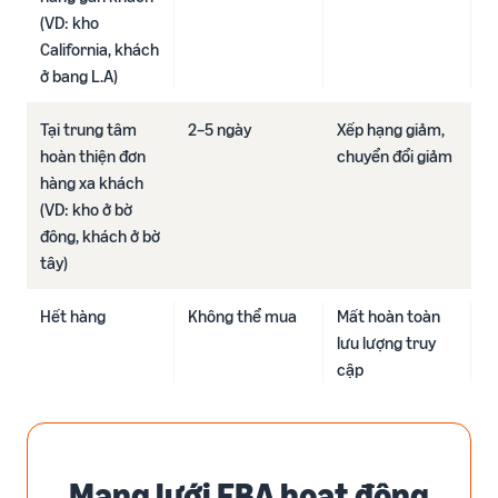
(VD: kho
ích
trong hành trình bán hàng
California, khách
ở bang L.A)
Tại trung tâm
2–5 ngày
Xếp hạng giảm,
hoàn thiện đơn
chuyển đổi giảm
hàng xa khách
(VD: kho ở bờ
đông, khách ở bờ
tây)
Hết hàng
Không thể mua
Mất hoàn toàn
lưu lượng truy
cập
Mạng lưới FBA hoạt động