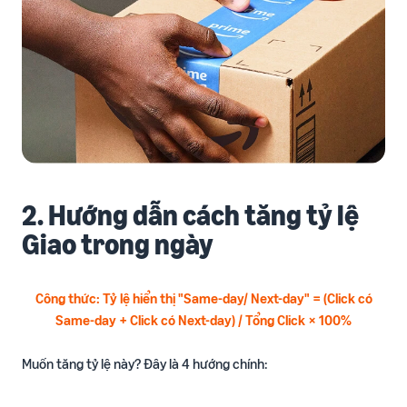
2. Hướng dẫn cách tăng tỷ lệ
Giao trong ngày
Công thức: Tỷ lệ hiển thị "Same-day/ Next-day" = (Click có
Same-day + Click có Next-day) / Tổng Click × 100%
Muốn tăng tỷ lệ này? Đây là 4 hướng chính: