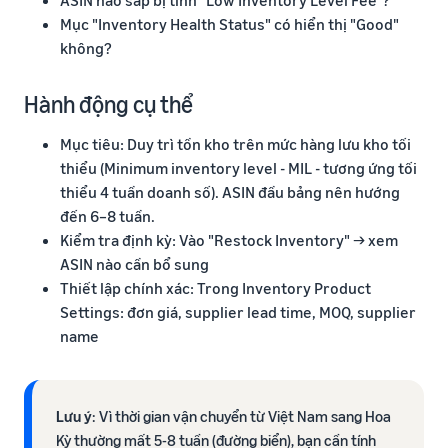
ASIN nào sắp bị tính "Low Inventory Level Fee"?
Mục "Inventory Health Status" có hiển thị "Good"
không?
Hành động cụ thể
Mục tiêu: Duy trì tồn kho trên mức hàng lưu kho tối
thiểu (Minimum inventory level - MIL - tương ứng tối
thiểu 4 tuần doanh số). ASIN đầu bảng nên hướng
đến 6–8 tuần.
Kiểm tra định kỳ: Vào "Restock Inventory" → xem
ASIN nào cần bổ sung
Thiết lập chính xác: Trong Inventory Product
Settings: đơn giá, supplier lead time, MOQ, supplier
name
Lưu ý
: Vì thời gian vận chuyển từ Việt Nam sang Hoa
Kỳ thường mất 5-8 tuần (đường biển), bạn cần tính