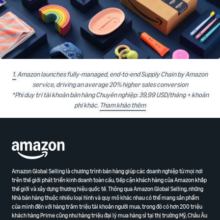
1.
Amazon launches fully-managed, end-to-end Supply Chain by Amazon
service, driving an average 20% higher sales conversion
*Phí duy trì tài khoản bán hàng Chuyên nghiệp: 39,99 USD/tháng + khoản
phí khác.
Tham khảo thêm
Amazon Global Selling là chương trình bán hàng giúp các doanh nghiệp từ mọi nơi
trên thế giới phát triển kinh doanh toàn cầu, tiếp cận khách hàng của Amazon khắp
thế giới và xây dựng thương hiệu quốc tế. Thông qua Amazon Global Selling, những
Nhà bán hàng thuộc nhiều loại hình và quy mô khác nhau có thể mang sản phẩm
của mình đến với hàng trăm triệu tài khoản người mua, trong đó có hơn 200 triệu
khách hàng Prime cũng như hàng triệu đại lý mua hàng sỉ tại thị trường Mỹ, Châu Âu