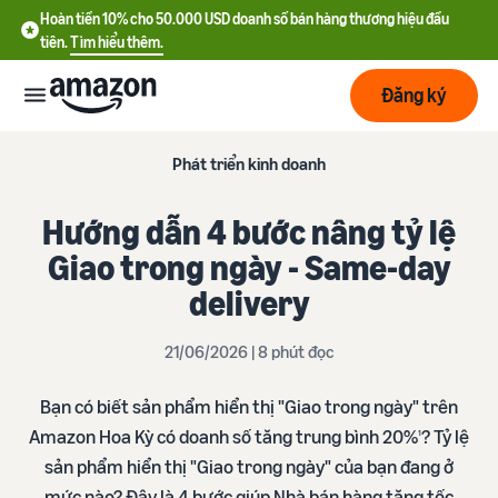
Hoàn tiền 10% cho 50.000 USD doanh số bán hàng thương hiệu đầu
tiên.
Tìm hiểu thêm.
Đăng ký
Bắt
Phát triển kinh doanh
đầu
Hướng dẫn 4 bước nâng tỷ lệ
Lập
Bắt đầu
Giao trong ngày - Same-day
kế
với
delivery
hoạch
Amazon
21/06/2026 | 8 phút đọc
Phát
Tìm
Ưu đãi nhà bán hàng mới
triển
hiểu
Hoàn tiền 10% cho 50.000
Bạn có biết sản phẩm hiển thị "Giao trong ngày" trên
chi
USD doanh số bán hàng
phí
thương hiệu đầu tiên
Amazon Hoa Kỳ có doanh số tăng trung bình 20%
? Tỷ lệ
1
Dịch
Tối
sản phẩm hiển thị "Giao trong ngày" của bạn đang ở
vụ
ưu
Hướng dẫn đăng ký tài
vận
mức nào? Đây là 4 bước giúp Nhà bán hàng tăng tốc
Chi phí cố định