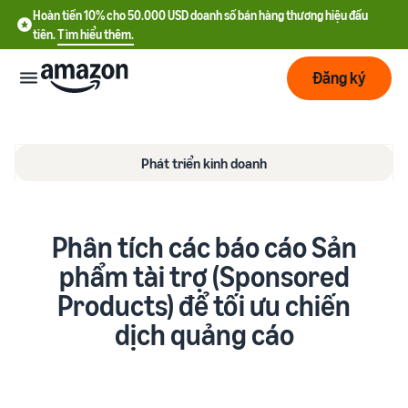
Hoàn tiền 10% cho 50.000 USD doanh số bán hàng thương hiệu đầu
tiên.
Tìm hiểu thêm.
Đăng ký
Bắt
đầu
Phát triển kinh doanh
Lập
Bắt đầu
kế
với
Phân tích các báo cáo Sản
hoạch
Amazon
phẩm tài trợ (Sponsored
Phát
Tìm
Ưu đãi nhà bán hàng mới
Products) để tối ưu chiến
triển
hiểu
Hoàn tiền 10% cho 50.000
dịch quảng cáo
chi
USD doanh số bán hàng
phí
thương hiệu đầu tiên
Dịch
Tối
vụ
ưu
Hướng dẫn đăng ký tài
vận
Chi phí cố định