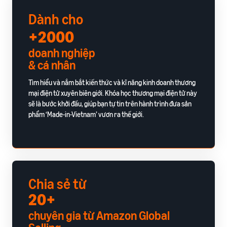
ích
trong hành trình bán hàng
Dành cho
+2000
doanh nghiệp
& cá nhân
Tìm hiểu và nắm bắt kiến thức và kĩ năng kinh doanh thương
mại điện tử xuyên biên giới. Khóa học thương mại điện tử này
sẽ là bước khởi đầu, giúp bạn tự tin trên hành trình đưa sản
phẩm ‘Made-in-Vietnam’ vươn ra thế giới.
Chia sẻ từ
20+
chuyên gia từ Amazon Global