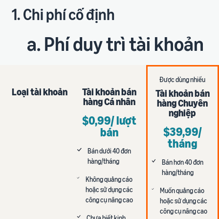
ích
trong hành trình bán hàng
1. Chi phí cố định
a. Phí duy trì tài khoản
Được dùng nhiều
Loại tài khoản
Tài khoản bán
Tài khoản bán
hàng Cá nhân
hàng Chuyên
nghiệp
$0,99/ lượt
$39,99/
bán
tháng
Bán dưới 40 đơn
hàng/tháng
Bán hơn 40 đơn
hàng/tháng
Không quảng cáo
hoặc sử dụng các
Muốn quảng cáo
công cụ nâng cao
hoặc sử dụng các
công cụ nâng cao
Chưa biết kinh