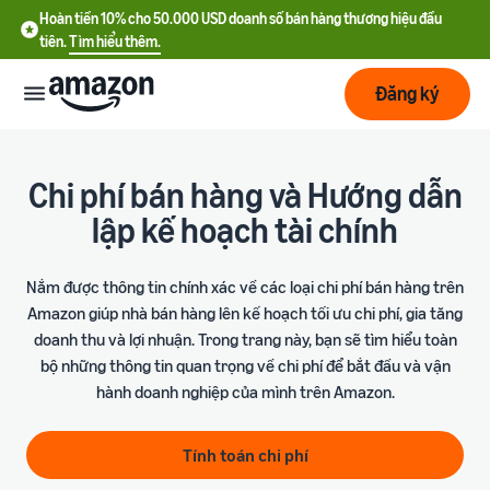
Hoàn tiền 10% cho 50.000 USD doanh số bán hàng thương hiệu đầu
tiên.
Tìm hiểu thêm.
Đăng ký
Bắt
đầu
Chi phí bán hàng và Hướng dẫn
lập kế hoạch tài chính
Lập
Bắt đầu
kế
với
Nắm được thông tin chính xác về các loại chi phí bán hàng trên
hoạch
Amazon
Amazon giúp nhà bán hàng lên kế hoạch tối ưu chi phí, gia tăng
doanh thu và lợi nhuận. Trong trang này, bạn sẽ tìm hiểu toàn
Phát
Tìm
Ưu đãi nhà bán hàng mới
bộ những thông tin quan trọng về chi phí để bắt đầu và vận
triển
hiểu
Hoàn tiền 10% cho 50.000
hành doanh nghiệp của mình trên Amazon.
chi
USD doanh số bán hàng
phí
thương hiệu đầu tiên
Dịch
Tối
Tính toán chi phí
vụ
ưu
Hướng dẫn đăng ký tài
vận
Chi phí cố định