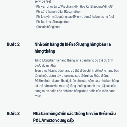
service fee)
- Phí vận chuyển từ Việt Nam đến Hoa Kỳ (Shipping VN -US)
- Phí xử lý hàng trả lại (Return fee)
- Phí khuyến mãi, quảng cáo (Promotion & Advertising fee)
- Phí lưu kho (Storage fee)
- Giá vốn hàng bán
Bước 2
Nhà bán hàng dự kiến số lượng hàng bán ra
hàng tháng
Từ số lượng bán ra hàng tháng, nhà bán hàng có thể dự tính
được doanh thu.
Trên thực tế, nhà bán hàng có thể điều chỉnh số lượng hàng bán
tăng hoặc giảm tùy theo mùa cao điểm hay thấp điểm.
Để tính toán doanh thu dự kiến cho các năm sau, nhà bán hàng
có thể căn cứ vào mức dộ tăng trưởng doanh thu (%) của cửa
hàng mình hoặc các nhà bán hàng khác hoặc của toàn danh
mục.
Bước 3
Nhà bán hàng điền các thông tin vào
Biểu mẫu
P&L Amazon cung cấp