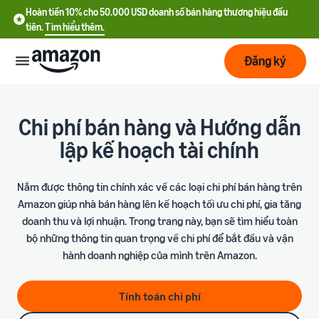
Hoàn tiền 10% cho 50.000 USD doanh số bán hàng thương hiệu đầu
tiên.
Tìm hiểu thêm.
Đăng ký
Bắt
đầu
Chi phí bán hàng và Hướng dẫn
lập kế hoạch tài chính
Lập
Bắt đầu
kế
với
Nắm được thông tin chính xác về các loại chi phí bán hàng trên
hoạch
Amazon
Amazon giúp nhà bán hàng lên kế hoạch tối ưu chi phí, gia tăng
doanh thu và lợi nhuận. Trong trang này, bạn sẽ tìm hiểu toàn
Phát
Tìm
Ưu đãi nhà bán hàng mới
bộ những thông tin quan trọng về chi phí để bắt đầu và vận
triển
hiểu
Hoàn tiền 10% cho 50.000
hành doanh nghiệp của mình trên Amazon.
chi
USD doanh số bán hàng
phí
thương hiệu đầu tiên
Dịch
Tối
Tính toán chi phí
vụ
ưu
Hướng dẫn đăng ký tài
vận
Chi phí cố định