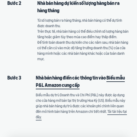
Bước 2
Nhà bán hàng dự kiến số lượng hàng bán ra
hàng tháng
Từ số lượng bán ra hàng tháng, nhà bán hàng có thể dự tính
được doanh thu.
Trên thực tế, nhà bán hàng có thể điều chỉnh số lượng hàng bán
tăng hoặc giảm tùy theo mùa cao điểm hay thấp điểm.
Để tính toán doanh thu dự kiến cho các năm sau, nhà bán hàng
có thể căn cứ vào mức dộ tăng trưởng doanh thu (%) của cửa
hàng mình hoặc các nhà bán hàng khác hoặc của toàn danh
mục.
Bước 3
Nhà bán hàng điền các thông tin vào
Biểu mẫu
P&L Amazon cung cấp
Biểu mẫu dự trù Doanh thu và Chi Phí (P&L) này được áp dụng
cho cửa hàng mở bán tại thị trường Hoa Kỳ (US). Biểu mẫu này
giúp nhà bán hàng dự trù được các khoản phí chính liên quan
đến mô hình bán hàng trên Amazon chi tiết nhất.
Tải tài liệu tại
đây
.