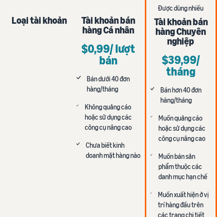
Được dùng nhiều
Loại tài khoản
Tài khoản bán
Tài khoản bán
hàng Cá nhân
hàng Chuyên
nghiệp
$0,99/ lượt
$39,99/
bán
tháng
Bán dưới 40 đơn
hàng/tháng
Bán hơn 40 đơn
hàng/tháng
Không quảng cáo
hoặc sử dụng các
Muốn quảng cáo
công cụ nâng cao
hoặc sử dụng các
công cụ nâng cao
Chưa biết kinh
doanh mặt hàng nào
Muốn bán sản
phẩm thuộc các
danh mục hạn chế
Muốn xuất hiện ở vị
trí hàng đầu trên
các trang chi tiết