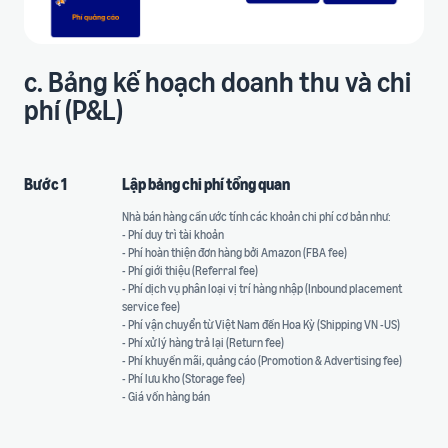
c. Bảng kế hoạch doanh thu và chi
phí (P&L)
Bước 1
Lập bảng chi phí tổng quan
Nhà bán hàng cần ước tính các khoản chi phí cơ bản như:
- Phí duy trì tài khoản
- Phí hoàn thiện đơn hàng bởi Amazon (FBA fee)
- Phí giới thiệu (Referral fee)
- Phí dịch vụ phân loại vị trí hàng nhập (Inbound placement
service fee)
- Phí vận chuyển từ Việt Nam đến Hoa Kỳ (Shipping VN -US)
- Phí xử lý hàng trả lại (Return fee)
- Phí khuyến mãi, quảng cáo (Promotion & Advertising fee)
- Phí lưu kho (Storage fee)
- Giá vốn hàng bán