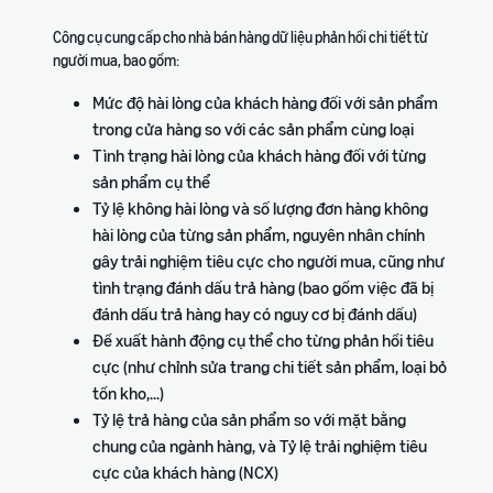
thông tin mới từ Amazon
hành xây dựng kế hoạch
quyền lợi độc quyền
Dịch vụ quản lý tài
Công cụ phản hồi của
kinh doanh
Công cụ cung cấp cho nhà bán hàng dữ liệu phản hồi chi tiết từ
khoản SAS Pro
khách hàng
Bao gồm ví dụ thực tế qua
người mua, bao gồm:
Chương trình tư vấn chuyên
Quản lý đánh giá và tương
Nội dung A+
từng bước cụ thể
Kênh
biệt chính thức của Amazon
tác khách hàng
Công cụ tạo trang sản phẩm
Mức độ hài lòng của khách hàng đối với sản phẩm
chính
cho Nhà bán hàng lâu năm
chuyên nghiệp
trong cửa hàng so với các sản phẩm cùng loại
thức
Video Tổng quan chi phí
Công cụ tính doanh thu,
& Cách dùng công cụ
Tình trạng hài lòng của khách hàng đối với từng
chi phí
Thị trường Bắc Mỹ
tính doanh thu
Khóa học Hộ chiếu khởi
sản phẩm cụ thể
Zalo
Ước tính doanh thu, chi phí
nghiệp
Cơ hội bán hàng tại Bắc Mỹ
Sử dụng công cụ Revenue
Tỷ lệ không hài lòng và số lượng đơn hàng không
Khóa học miễn phí – Kết nối
trên từng sản phẩm
Kiến thức tổng quan và lộ
Calculator và bảng kế hoạch
hài lòng của từng sản phẩm, nguyên nhân chính
chuyên gia – Hỗ trợ 24/7
trình mở bán năm đầu tiên
P&L
Thị trường Châu Âu
gây trải nghiệm tiêu cực cho người mua, cũng như
Hướng dẫn mở rộng sang
tình trạng đánh dấu trả hàng (bao gồm việc đã bị
Facebook
Khóa học Bứt tốc
Châu Âu
đánh dấu trả hàng hay có nguy cơ bị đánh dấu)
Kênh chia sẻ kiến thức nền
Đào tạo nâng cao, thực
Đề xuất hành động cụ thể cho từng phản hồi tiêu
tảng và kinh nghiệm kinh
hành cùng chuyên gia hàng
Câu chuyện bán hàng
cực (như chỉnh sửa trang chi tiết sản phẩm, loại bỏ
doanh Amazon thực tế, đã
đầu
thành công
được kiểm chứng
tồn kho,...)
Chia sẻ kinh nghiệm từ nhà
Tỷ lệ trả hàng của sản phẩm so với mặt bằng
bán hàng thành công
Video Hành trình bắt
Youtube
chung của ngành hàng, và Tỷ lệ trải nghiệm tiêu
đầu của nhà bán hàng
mới trên Amazon
Video hướng dẫn và chia sẻ
cực của khách hàng (NCX)
kinh nghiệm bán hàng hữu
Nắm bắt 5 giai đoạn chính