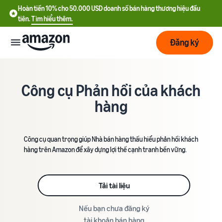
Hoàn tiền 10% cho 50.000 USD doanh số bán hàng thương hiệu đầu
tiên.
Tìm hiểu thêm.
Đăng ký
Bắt
đầu
Công cụ Phản hồi của khách
hàng
Lập
Bắt đầu
kế
với
hoạch
Amazon
Công cụ quan trọng giúp Nhà bán hàng thấu hiểu phản hồi khách
hàng trên Amazon để xây dựng lợi thế cạnh tranh bền vững.
Phát
Tìm
Ưu đãi nhà bán hàng mới
triển
hiểu
Hoàn tiền 10% cho 50.000
chi
USD doanh số bán hàng
Tải tài liệu
phí
thương hiệu đầu tiên
Dịch
Tối
Nếu bạn chưa đăng ký
vụ
ưu
Hướng dẫn đăng ký tài
tài khoản bán hàng
vận
Chi phí cố định