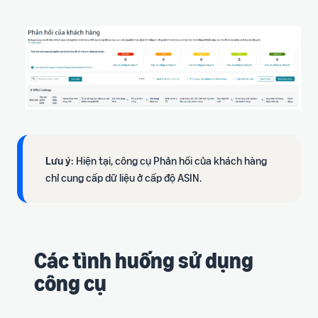
ích
trong hành trình bán hàng
Lưu ý
: Hiện tại, công cụ Phản hồi của khách hàng
chỉ cung cấp dữ liệu ở cấp độ ASIN.
Các tình huống sử dụng
công cụ