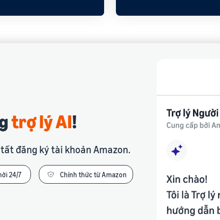
ng
trợ lý AI
!
 tất đăng ký tài khoản Amazon.
hời 24/7
Chính thức từ Amazon