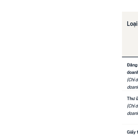
Loại
Đăng 
doan
(Chỉ 
doanh
Thư 
(Chỉ 
doanh
Giấy t