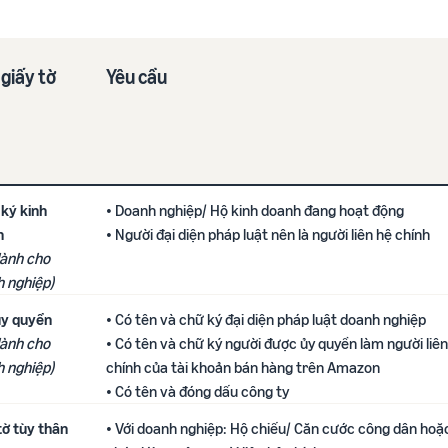
 giấy tờ
Yêu cầu​
ký ​kinh
• Doanh nghiệp/ Hộ kinh doanh đang hoạt động​
h
• Người đại diện pháp luật nên là người liên hệ chính
dành cho
 nghiệp)
ủy quyền
• Có tên và chữ ký đại diện pháp luật doanh nghiệp​
dành cho
• Có tên và chữ ký người được ủy quyền làm người liên
 nghiệp)​
chính của tài khoản bán hàng trên Amazon
• Có tên và đóng dấu công ty​
ờ ​tùy thân​
• Với doanh nghiệp: Hộ chiếu/ Căn cước công dân hoặ