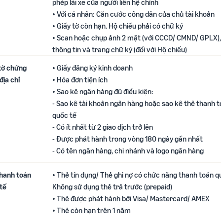
phép lái xe của người liên hệ chính
• Với cá nhân: Căn cước công dân của chủ tài khoản
• Giấy tờ còn hạn. Hộ chiếu phải có chữ ký
• Scan hoặc chụp ảnh 2 mặt (với CCCD/ CMND/ GPLX),
thông tin và trang chữ ký (đối với Hộ chiếu)
tờ chứng
• Giấy đăng ký kinh doanh
ịa chỉ​
• Hóa đơn tiện ích
• Sao kê ngân hàng đủ điều kiện: ​
‎‎‎‎‎‎‎‎ㅤ‎‎‎‎‎‎‎‎- Sao kê tài khoản ngân hàng hoặc sao kê thẻ thanh
quốc tế
‎‎‎‎‎‎‎‎ㅤ‎‎‎‎‎‎‎‎- Có ít nhất từ 2 giao dịch trở lên
‎‎‎‎‎‎‎‎ㅤ‎‎‎‎‎‎‎‎- Được phát hành trong vòng 180 ngày gần nhất​
‎‎‎‎‎‎‎‎ㅤ‎‎‎‎‎‎‎‎- Có tên ngân hàng, chi nhánh và logo ngân hàng
thanh toán
• Thẻ tín dụng/ Thẻ ghi nợ có chức năng thanh toán q
 tế
Không sử dụng thẻ trả trước (prepaid)
• Thẻ được phát hành bởi Visa/ Mastercard/ AMEX ​
• Thẻ còn hạn trên 1 năm​