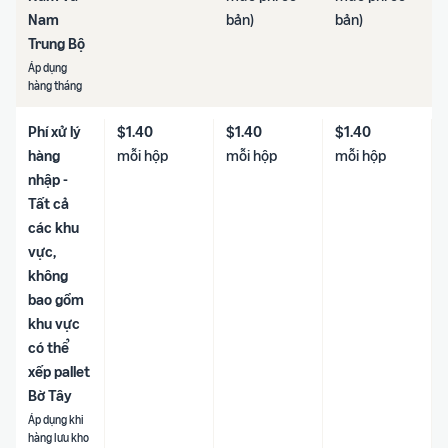
Nam
bản)
bản)
Trung Bộ
Áp dụng
hàng tháng
Phí xử lý
$1.40
$1.40
$1.40
hàng
mỗi hộp
mỗi hộp
mỗi hộp
nhập -
Tất cả
các khu
vực,
không
bao gồm
khu vực
có thể
xếp pallet
Bờ Tây
Áp dụng khi
hàng lưu kho