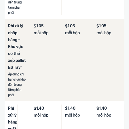
đến trung
tâm phân
phối
Phí xử lý
$1.05
$1.05
$1.05
nhập
mỗi hộp
mỗi hộp
mỗi hộp
hàng –
Khu vực
có thể
xếp pallet
Bờ Tây
1
Áp dụng khi
hàng lưu kho
đến trung
tâm phân
phối
Phí
$1.40
$1.40
$1.40
xử lý
mỗi hộp
mỗi hộp
mỗi hộp
hàng
xuất