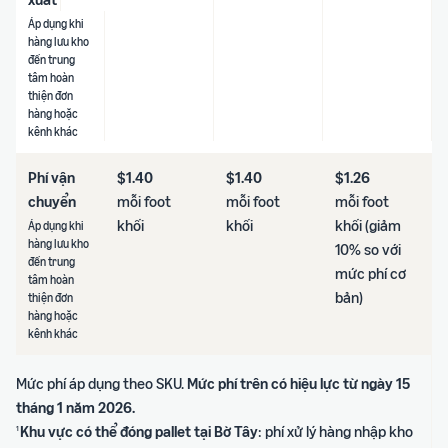
Áp dụng khi
hàng lưu kho
đến trung
tâm hoàn
thiện đơn
hàng hoặc
kênh khác
Phí vận
$1.40
$1.40
$1.26
chuyển
mỗi foot
mỗi foot
mỗi foot
khối
khối
khối (giảm
Áp dụng khi
hàng lưu kho
10% so với
đến trung
mức phí cơ
tâm hoàn
bản)
thiện đơn
hàng hoặc
kênh khác
Mức phí áp dụng theo SKU.
Mức phí trên có hiệu lực từ ngày 15
tháng 1 năm 2026.
Khu vực có thể đóng pallet tại Bờ Tây
: phí xử lý hàng nhập kho
1