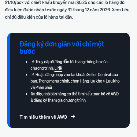
$1.40/box với chiết khấu khuyến mãi $0.35 cho các lô hàng đủ
điều kiện được nhận trước ngày 31 tháng 12 năm 2026. Xem tiêu
chí đủ điều kiện của lô hàng
tại đây
.
Đăng ký đơn giản với chỉ một
bước
📌 Truy cập đường dẫn tới trang thông tin của
chương trình:
LINK
📌 Hoặc đăng nhập vào tài khoản Seller Central của
bạn: Trong menu chính, chọn Hàng lưu kho > Lưu kho
và Phân phối
Tại đây, nhà bán hàng có thể tìm hiểu toàn bộ về AWD
& đăng ký tham gia chương trình.
Tìm hiểu thêm về AWD