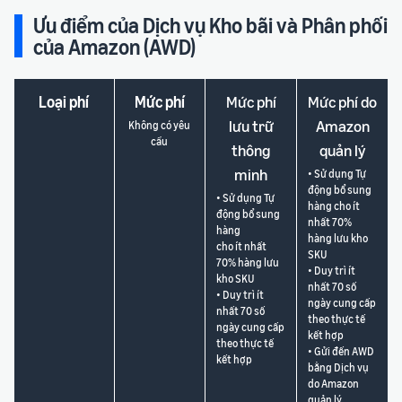
Ưu điểm của Dịch vụ Kho bãi và Phân phối
của Amazon (AWD)
Loại phí
Mức phí
Mức phí
Mức phí do
lưu trữ
Amazon
Không có yêu
cầu
thông
quản lý
minh
• Sử dụng Tự
động bổ sung
• Sử dụng Tự
hàng cho ít
động bổ sung
nhất 70%
hàng
hàng lưu kho
cho ít nhất
SKU
70% hàng lưu
• Duy trì ít
kho SKU
nhất 70 số
• Duy trì ít
ngày cung cấp
nhất 70 số
theo thực tế
ngày cung cấp
kết hợp
theo thực tế
• Gửi đến AWD
kết hợp
bằng Dịch vụ
do Amazon
quản lý