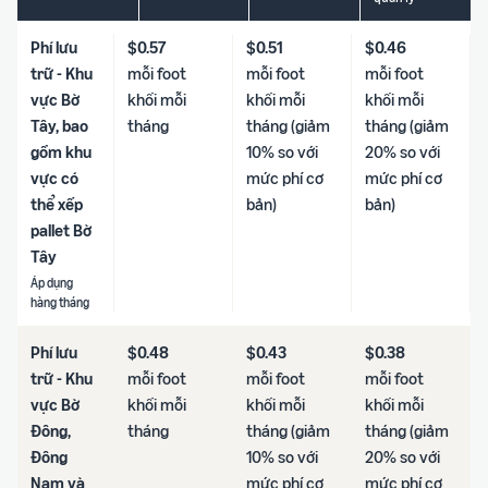
Phí lưu
$0.57
$0.51
$0.46
trữ - Khu
mỗi foot
mỗi foot
mỗi foot
vực Bờ
khối mỗi
khối mỗi
khối mỗi
Tây, bao
tháng
tháng (giảm
tháng (giảm
gồm khu
10% so với
20% so với
vực có
mức phí cơ
mức phí cơ
thể xếp
bản)
bản)
pallet Bờ
Tây
Áp dụng
hàng tháng
Phí lưu
$0.48
$0.43
$0.38
trữ - Khu
mỗi foot
mỗi foot
mỗi foot
vực Bờ
khối mỗi
khối mỗi
khối mỗi
Đông,
tháng
tháng (giảm
tháng (giảm
Đông
10% so với
20% so với
Nam và
mức phí cơ
mức phí cơ