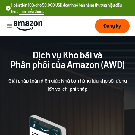
Hoàn tiền 10% cho 50.000 USD doanh số bán hàng thương hiệu đầu
tiên.
Tìm hiểu thêm.
Đăng ký
Bắt
đầu
Dịch vụ Kho bãi và
Phân phối của Amazon (AWD)
Lập
Bắt đầu
kế
với
Giải pháp toàn diện giúp Nhà bán hàng lưu kho số lượng
hoạch
Amazon
lớn với chi phí thấp
Phát
Tìm
Ưu đãi nhà bán hàng mới
triển
hiểu
Hoàn tiền 10% cho 50.000
chi
USD doanh số bán hàng
phí
thương hiệu đầu tiên
Dịch
Tối
vụ
ưu
Hướng dẫn đăng ký tài
vận
Chi phí cố định