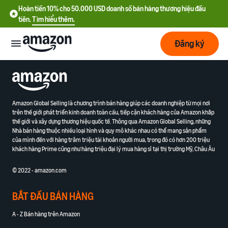
Hoàn tiền 10% cho 50.000 USD doanh số bán hàng thương hiệu đầu
tiên.
Tìm hiểu thêm.
Đăng ký
Bắt
đầu
Amazon Global Selling là chương trình bán hàng giúp các doanh nghiệp từ mọi nơi
Lập
trên thế giới phát triển kinh doanh toàn cầu, tiếp cận khách hàng của Amazon khắp
Bắt đầu
thế giới và xây dựng thương hiệu quốc tế. Thông qua Amazon Global Selling, những
kế
với
Nhà bán hàng thuộc nhiều loại hình và quy mô khác nhau có thể mang sản phẩm
hoạch
Amazon
của mình đến với hàng trăm triệu tài khoản người mua, trong đó có hơn 200 triệu
khách hàng Prime cũng như hàng triệu đại lý mua hàng sỉ tại thị trường Mỹ, Châu Âu
Phát
Tìm
Ưu đãi nhà bán hàng mới
© 2022 - amazon.com
triển
hiểu
Hoàn tiền 10% cho 50.000
chi
USD doanh số bán hàng
BẮT ĐẦU BÁN HÀNG
phí
thương hiệu đầu tiên
Dịch
Tối
vụ
ưu
A - Z Bán hàng trên Amazon
Hướng dẫn đăng ký tài
vận
Chi phí cố định