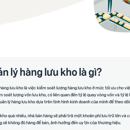
Bao gồm ví dụ thực tế qua từng bước cụ thể
Công cụ tạo trang sản phẩm chuyên nghiệp
cho Nhà bán hàng lâu năm
Ước tính doanh thu, chi phí trên từng sản phẩm
Khóa học Hộ chiếu khởi nghiệp
Thị trường Bắc Mỹ
Kiến thức tổng quan và lộ trình mở bán năm đầu tiên
Cơ hội bán hàng tại Bắc Mỹ
Khóa học Bứt tốc
Thị trường Châu Âu
Đào tạo nâng cao, thực hành cùng chuyên gia hàng đầu
Hướng dẫn mở rộng sang Châu Âu
n lý hàng lưu kho là gì?
hàng lưu kho là việc kiểm soát lượng hàng lưu kho ở mức tối ưu cho v
m soát lượng vốn lưu kho, có liên quan đến tỷ lệ quay vòng vốn và tỷ l
ản lý hàng lưu kho dựa trên tình hình kinh doanh của mình để theo dõi, 
kho quá nhiều, nhà bán hàng sẽ phải trả một khoản phí lưu trữ lớn và 
g sẽ không đủ hàng để bán, ảnh hưởng đến uy tín của thương hiệu.