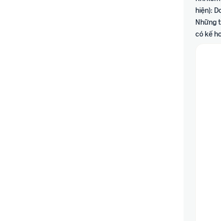
hiện): 
Những t
có kế ho