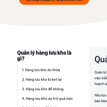
Tạo và tối ưu trang sản phẩm
Chuẩn bị sớm, bứt phá doanh thu
Chia sẻ kiến thức và bí quyết bán hàng
Xem tất cả dịch vụ
Giải pháp chuỗi cung ứng
Vận chuyển, lưu kho, phân phối và giao hàng
Quản lý hàng lưu kho là
Quả
gì?
1. Hàng lưu kho dư thừa
Quản lý 
việc kiể
2. Hàng lưu kho bị kẹt lại
hoạch qu
3. Hàng lưu kho để không
Nếu lưu 
4. Hàng lưu kho dự trữ quá mức
bán hàn