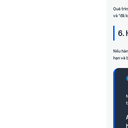
Quá trìn
và “đã l
6.
Nếu hàn
hạn và b
N
t