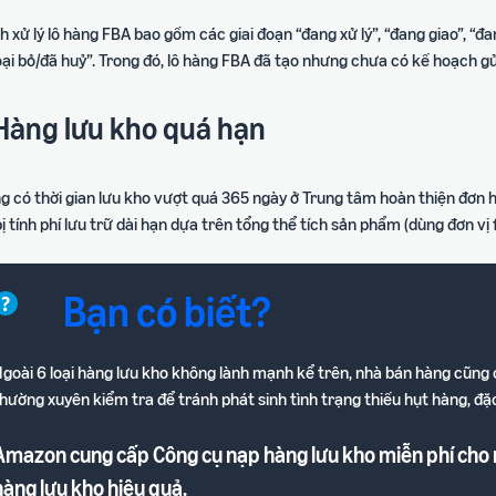
h xử lý lô hàng FBA bao gồm các giai đoạn “đang xử lý”, “đang giao”, “
oại bỏ/đã huỷ”. Trong đó, lô hàng FBA đã tạo nhưng chưa có kế hoạch gử
 Hàng lưu kho quá hạn
g có thời gian lưu kho vượt quá 365 ngày ở Trung tâm hoàn thiện đơn 
ị tính phí lưu trữ dài hạn dựa trên tổng thể tích sản phẩm (dùng đơn vị f
Bạn có biết?
goài 6 loại hàng lưu kho không lành mạnh kể trên, nhà bán hàng cũng
hường xuyên kiểm tra để tránh phát sinh tình trạng thiếu hụt hàng, đặ
Amazon cung cấp Công cụ nạp hàng lưu kho miễn phí cho 
hàng lưu kho hiệu quả.