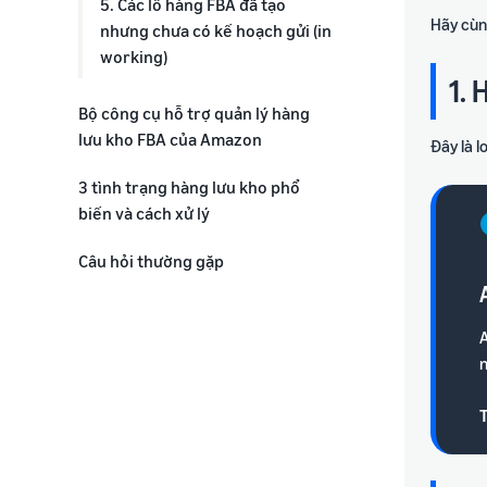
5. Các lô hàng FBA đã tạo
Hãy cùn
nhưng chưa có kế hoạch gửi (in
working)
1. 
Bộ công cụ hỗ trợ quản lý hàng
lưu kho FBA của Amazon
Đây là l
3 tình trạng hàng lưu kho phổ
biến và cách xử lý
Câu hỏi thường gặp
A
n