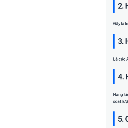
2. 
Đây là 
3.
Là các 
4.
Hàng lưu
soát lư
5. 