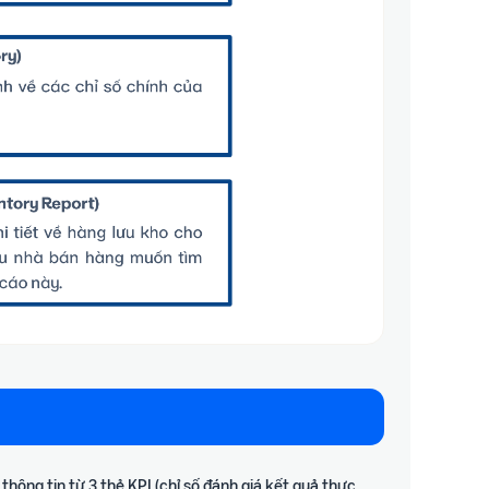
hông tin từ 3 thẻ KPI (chỉ số đánh giá kết quả thực