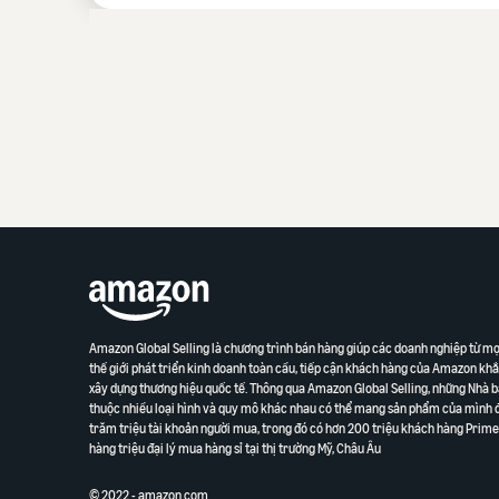
Amazon Global Selling là chương trình bán hàng giúp các doanh nghiệp từ mọi
thế giới phát triển kinh doanh toàn cầu, tiếp cận khách hàng của Amazon khắp
xây dựng thương hiệu quốc tế. Thông qua Amazon Global Selling, những Nhà 
thuộc nhiều loại hình và quy mô khác nhau có thể mang sản phẩm của mình 
trăm triệu tài khoản người mua, trong đó có hơn 200 triệu khách hàng Prim
hàng triệu đại lý mua hàng sỉ tại thị trường Mỹ, Châu Âu
© 2022 - amazon.com