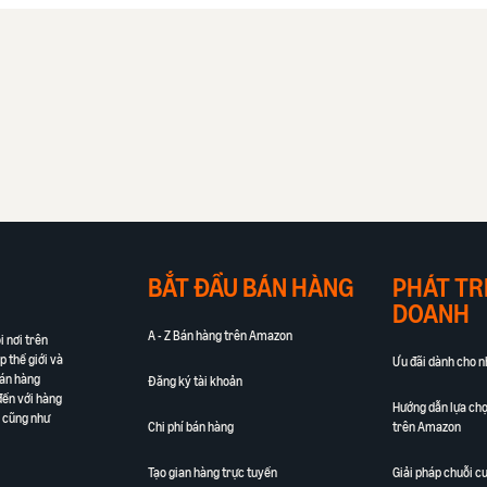
BẮT ĐẦU BÁN HÀNG
PHÁT TR
DOANH
A - Z Bán hàng trên Amazon
 nơi trên
 thế giới và
Ưu đãi dành cho nh
bán hàng
Đăng ký tài khoản
đến với hàng
Hướng dẫn lựa ch
e cũng như
Chi phí bán hàng
trên Amazon
Tạo gian hàng trực tuyến
Giải pháp chuỗi 