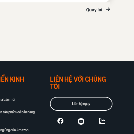
Quay lại
IỂN KINH
LIÊN HỆ VỚI CHÚNG
TÔI
à bán mới
Liên hệ ngay
ọn sản phẩm để bán hàng
cung ứng của Amazon