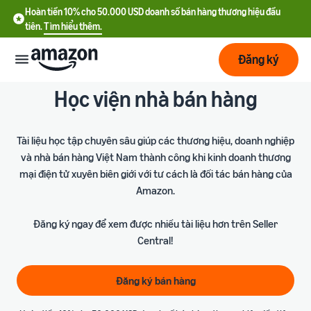
Hoàn tiền 10% cho 50.000 USD doanh số bán hàng thương hiệu đầu
tiên.
Tìm hiểu thêm.
Đăng ký
Học viện nhà bán hàng
Bắt
đầu
Tài liệu học tập chuyên sâu giúp các thương hiệu, doanh nghiệp
Lập
Bắt đầu
và nhà bán hàng Việt Nam thành công khi kinh doanh thương
kế
với
mại điện tử xuyên biên giới với tư cách là đối tác bán hàng của
hoạch
Amazon
Amazon.
Phát
Đăng ký ngay để xem được nhiều tài liệu hơn trên Seller
Tìm
Ưu đãi nhà bán hàng mới
triển
hiểu
Central!
Hoàn tiền 10% cho 50.000
chi
USD doanh số bán hàng
phí
thương hiệu đầu tiên
Dịch
Tối
Đăng ký bán hàng
vụ
ưu
Hướng dẫn đăng ký tài
vận
Chi phí cố định