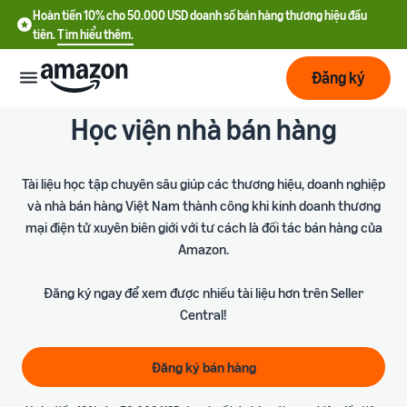
Hoàn tiền 10% cho 50.000 USD doanh số bán hàng thương hiệu đầu
tiên.
Tìm hiểu thêm.
Đăng ký
Học viện nhà bán hàng
Bắt
đầu
Tài liệu học tập chuyên sâu giúp các thương hiệu, doanh nghiệp
Lập
Bắt đầu
và nhà bán hàng Việt Nam thành công khi kinh doanh thương
kế
với
mại điện tử xuyên biên giới với tư cách là đối tác bán hàng của
hoạch
Amazon
Amazon.
Phát
Đăng ký ngay để xem được nhiều tài liệu hơn trên Seller
Tìm
Ưu đãi nhà bán hàng mới
triển
hiểu
Central!
Hoàn tiền 10% cho 50.000
chi
USD doanh số bán hàng
phí
thương hiệu đầu tiên
Dịch
Tối
Đăng ký bán hàng
vụ
ưu
Hướng dẫn đăng ký tài
vận
Chi phí cố định