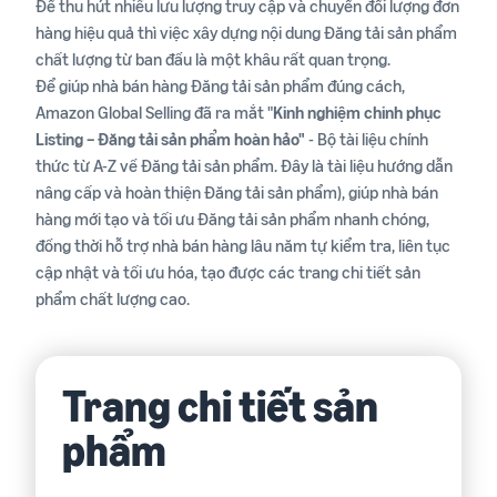
Hướng
Thanh toán
Để thu hút nhiều lưu lượng truy cập và chuyển đổi lượng đơn
biến
Hướng
dẫn
Dịch vụ hỗ trợ thanh toán và
hàng hiệu quả thì việc xây dựng nội dung Đăng tải sản phẩm
dẫn
lập kế
tài chính
chất lượng từ ban đầu là một khâu rất quan trọng.
Nhà
Tăng
Blog
hoạch
Để giúp nhà bán hàng Đăng tải sản phẩm đúng cách,
bán
doanh
Chia sẻ kiến thức và bí quyết
Xem tất cả dịch vụ
hàng
Amazon Global Selling đã ra mắt "
Kinh nghiệm chinh phục
thu
bán hàng
mới
Lập kế hoạch kinh
Listing – Đăng tải sản phẩm hoàn hảo"
- Bộ tài liệu chính
doanh
thức từ A-Z về Đăng tải sản phẩm. Đây là tài liệu hướng dẫn
Công cụ khuyến mãi
Định hướng kế hoạch qua 5
Công
nâng cấp và hoàn thiện Đăng tải sản phẩm), giúp nhà bán
Tin
Ưu
(Coupon, Deal)
Thư viện kiến thức bán
bước
đãi
cụ
tức
hàng
hàng mới tạo và tối ưu Đăng tải sản phẩm nhanh chóng,
Công cụ tạo và quản lý
10%
- Sự
Cẩm nang hướng dẫn toàn
chương trình khuyến mãi
đồng thời hỗ trợ nhà bán hàng lâu năm tự kiểm tra, liên tục
Lập kế hoạch tài chính
kiện
diện
cập nhật và tối ưu hóa, tạo được các trang chi tiết sản
Trình khám phá cơ hội
Đăng
doanh thu
sản phẩm
ký
phẩm chất lượng cao.
Quảng cáo trên
Dự kiến doanh thu và tối ưu
Amazon
Tìm kiếm cơ hội sản phẩm
FBA (Fulfillment By
Hội nghị
chi phí
Amazon)
mới
Chiến lược chạy quảng cáo
Sự kiện gặp gỡ và kết nối
Dịch vụ Hoàn thiện đơn
trực tiếp cùng Amazon
Bảng kế hoạch doanh
Trang chi tiết sản
hàng bởi Amazon
Nội dung A+
Chương trình Bệ phóng
Global Selling
thu và chi phí
tăng trưởng Turbo
Nâng cao trang sản phẩm
Biểu mẫu P&L chi tiết
phẩm
Đăng ký thương hiệu
Đào tạo chuyên sâu cho Nhà
với video, hình ảnh, biểu đồ
Tin tức
bán hàng từ năm 2
so sánh,...
Amazon Brand Registry -
Cập nhật chính sách và
Tài liệu hướng dẫn thực
Bảo vệ thương hiệu và