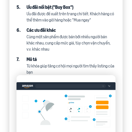
ích
trong hành trình bán hàng
5.
Ưu đãi nổi bật ("Buy Box")
Ưu đãi được đề xuất trên trang chi tiết. Khách hàng có
thể thêm vào giỏ hàng hoặc "Mua ngay"
6.
Các ưu đãi khác
Cùng một sản phẩm được bán bởi nhiều người bán
khác nhau, cung cấp mức giá, tùy chọn vận chuyển,
v.v. khác nhau
7.
Mô tả
Từ khóa giúp tăng cơ hội mọi người tìm thấy listing của
bạn