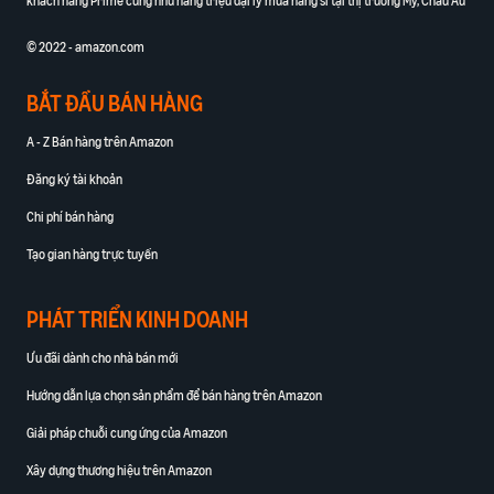
khách hàng Prime cũng như hàng triệu đại lý mua hàng sỉ tại thị trường Mỹ, Châu Âu
© 2022 - amazon.com
BẮT ĐẦU BÁN HÀNG
A - Z Bán hàng trên Amazon
Đăng ký tài khoản
Chi phí bán hàng
Tạo gian hàng trực tuyến
PHÁT TRIỂN KINH DOANH
Ưu đãi dành cho nhà bán mới
Hướng dẫn lựa chọn sản phẩm để bán hàng trên Amazon
Giải pháp chuỗi cung ứng của Amazon
Xây dựng thương hiệu trên Amazon