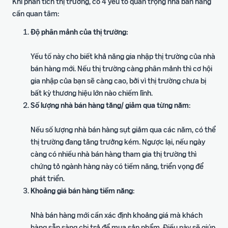
Khi phân tích thị trường, có 4 yếu tố quan trọng nhà bán hàng
ích
trong hành trình bán hàng
cần quan tâm:
Độ phân mảnh của thị trường:
Yếu tố này cho biết khả năng gia nhập thị trường của nhà
bán hàng mới. Nếu thị trường càng phân mảnh thì cơ hội
gia nhập của bạn sẽ càng cao, bởi vì thị trường chưa bị
bất kỳ thương hiệu lớn nào chiếm lĩnh.
Số lượng nhà bán hàng tăng/ giảm qua từng năm
:
Nếu số lượng nhà bán hàng sụt giảm qua các năm, có thể
thị trường đang tăng trưởng kém. Ngược lại, nếu ngày
càng có nhiều nhà bán hàng tham gia thị trường thì
chứng tỏ ngành hàng này có tiềm năng, triển vọng để
phát triển.
Khoảng giá bán hàng tiềm năng
:
Nhà bán hàng mới cần xác định khoảng giá mà khách
hàng sẵn sàng chi trả để mua sản phẩm. Điều này sẽ giúp