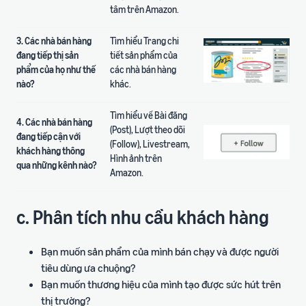
tâm trên Amazon.
3. Các nhà bán hàng
Tìm hiểu Trang chi
đang tiếp thị sản
tiết sản phẩm của
phẩm của họ như thế
các nhà bán hàng
nào?
khác.
Tìm hiểu về Bài đăng
4. Các nhà bán hàng
(Post), Lượt theo dõi
đang tiếp cận với
(Follow), Livestream,
khách hàng thông
Hình ảnh trên
qua những kênh nào?
Amazon.
c. Phân tích nhu cầu khách hàng
Bạn muốn sản phẩm của mình bán chạy và được người
tiêu dùng ưa chuộng?
Bạn muốn thương hiệu của mình tạo được sức hút trên
thị trường?