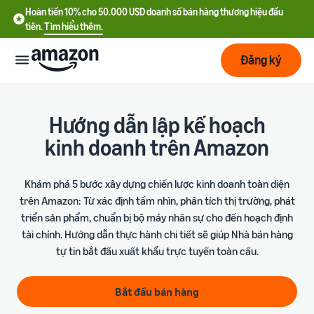
Hoàn tiền 10% cho 50.000 USD doanh số bán hàng thương hiệu đầu
tiên.
Tìm hiểu thêm.
Đăng ký
Bắt
đầu
Hướng dẫn lập kế hoạch
kinh doanh trên Amazon
Lập
Bắt đầu
kế
với
Khám phá 5 bước xây dựng chiến lược kinh doanh toàn diện
hoạch
Amazon
trên Amazon: Từ xác định tầm nhìn, phân tích thị trường, phát
triển sản phẩm, chuẩn bị bộ máy nhân sự cho đến hoạch định
Phát
Tìm
Ưu đãi nhà bán hàng mới
tài chính. Hướng dẫn thực hành chi tiết sẽ giúp Nhà bán hàng
triển
hiểu
Hoàn tiền 10% cho 50.000
tự tin bắt đầu xuất khẩu trực tuyến toàn cầu.
chi
USD doanh số bán hàng
phí
thương hiệu đầu tiên
Dịch
Tối
Bắt đầu bán hàng
vụ
ưu
Hướng dẫn đăng ký tài
vận
Chi phí cố định