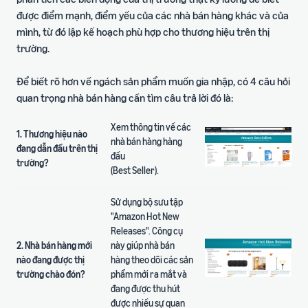
được điểm mạnh, điểm yếu của các nhà bán hàng khác và của
mình, từ đó lập kế hoạch phù hợp cho thương hiệu trên thị
trường.
Để biết rõ hơn về ngách sản phẩm muốn gia nhập, có 4 câu hỏi
quan trọng nhà bán hàng cần tìm câu trả lời đó là:
Xem thông tin về các
1. Thương hiệu nào
nhà bán hàng hàng
đang dẫn đầu trên thị
đầu
trường?
(Best Seller).
Sử dụng bộ sưu tập
"Amazon Hot New
Releases". Công cụ
2. Nhà bán hàng mới
này giúp nhà bán
nào đang được thị
hàng theo dõi các sản
trường chào đón?
phẩm mới ra mắt và
đang được thu hút
được nhiều sự quan