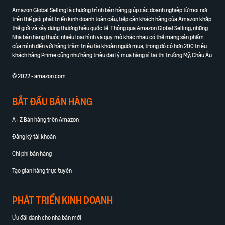
Amazon Global Selling là chương trình bán hàng giúp các doanh nghiệp từ mọi nơi
trên thế giới phát triển kinh doanh toàn cầu, tiếp cận khách hàng của Amazon khắp
thế giới và xây dựng thương hiệu quốc tế. Thông qua Amazon Global Selling, những
Nhà bán hàng thuộc nhiều loại hình và quy mô khác nhau có thể mang sản phẩm
của mình đến với hàng trăm triệu tài khoản người mua, trong đó có hơn 200 triệu
khách hàng Prime cũng như hàng triệu đại lý mua hàng sỉ tại thị trường Mỹ, Châu Âu
© 2022 - amazon.com
BẮT ĐẦU BÁN HÀNG
A - Z Bán hàng trên Amazon
Đăng ký tài khoản
Chi phí bán hàng
Tạo gian hàng trực tuyến
PHÁT TRIỂN KINH DOANH
Ưu đãi dành cho nhà bán mới