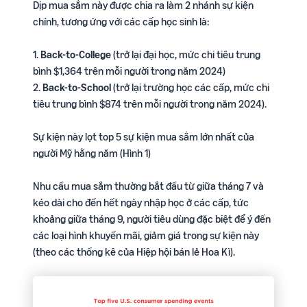
thông tin mới từ Amazon
Dịp mua sắm này được chia ra làm 2 nhánh sự kiện
hành xây dựng kế hoạch
quyền lợi độc quyền
Dịch vụ quản lý tài
Công cụ phản hồi của
kinh doanh
chính, tương ứng với các cấp học sinh là:
khoản SAS Pro
khách hàng
Bao gồm ví dụ thực tế qua
Chương trình tư vấn chuyên
Quản lý đánh giá và tương
Nội dung A+
từng bước cụ thể
Kênh
1.
Back-to-College
(trở lại đại học, mức chi tiêu trung
biệt chính thức của Amazon
tác khách hàng
Công cụ tạo trang sản phẩm
chính
bình $1,364 trên mỗi người trong năm 2024)
cho Nhà bán hàng lâu năm
chuyên nghiệp
thức
Video Tổng quan chi phí
2.
Back-to-School
(trở lại trường học các cấp, mức chi
Công cụ tính doanh thu,
& Cách dùng công cụ
tiêu trung bình $874 trên mỗi người trong năm 2024).
chi phí
Thị trường Bắc Mỹ
tính doanh thu
Khóa học Hộ chiếu khởi
Zalo
Ước tính doanh thu, chi phí
nghiệp
Cơ hội bán hàng tại Bắc Mỹ
Sử dụng công cụ Revenue
Khóa học miễn phí – Kết nối
Sự kiện này lọt top 5 sự kiện mua sắm lớn nhất của
trên từng sản phẩm
Kiến thức tổng quan và lộ
Calculator và bảng kế hoạch
chuyên gia – Hỗ trợ 24/7
người Mỹ hằng năm (Hình 1)
trình mở bán năm đầu tiên
P&L
Thị trường Châu Âu
Hướng dẫn mở rộng sang
Facebook
Nhu cầu mua sắm thường bắt đầu từ giữa tháng 7 và
Khóa học Bứt tốc
Châu Âu
Kênh chia sẻ kiến thức nền
kéo dài cho đến hết ngày nhập học ở các cấp, tức
Đào tạo nâng cao, thực
tảng và kinh nghiệm kinh
hành cùng chuyên gia hàng
khoảng giữa tháng 9, người tiêu dùng đặc biệt để ý đến
Câu chuyện bán hàng
doanh Amazon thực tế, đã
đầu
thành công
các loại hình khuyến mãi, giảm giá trong sự kiện này
được kiểm chứng
Chia sẻ kinh nghiệm từ nhà
(theo các thống kê của Hiệp hội bán lẻ Hoa Kì).
bán hàng thành công
Video Hành trình bắt
Youtube
đầu của nhà bán hàng
mới trên Amazon
Video hướng dẫn và chia sẻ
kinh nghiệm bán hàng hữu
Nắm bắt 5 giai đoạn chính