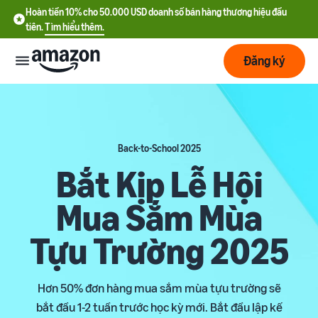
Hoàn tiền 10% cho 50.000 USD doanh số bán hàng thương hiệu đầu
tiên.
Tìm hiểu thêm.
Đăng ký
Bắt
đầu
Back-to-School 2025
Lập
Bắt đầu
Bắt Kịp Lễ Hội
kế
với
hoạch
Amazon
Mua Sắm Mùa
Phát
Tìm
Ưu đãi nhà bán hàng mới
Tựu Trường 2025
triển
hiểu
Hoàn tiền 10% cho 50.000
chi
USD doanh số bán hàng
phí
thương hiệu đầu tiên
Dịch
Tối
Hơn 50% đơn hàng mua sắm mùa tựu trường sẽ
vụ
ưu
bắt đầu 1-2 tuần trước học kỳ mới. Bắt đầu lập kế
Hướng dẫn đăng ký tài
vận
Chi phí cố định