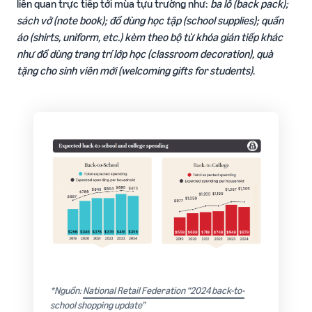
liên quan trực tiếp tới mùa tựu trường như:
ba lô (back pack);
sách vở (note book); đồ dùng học tập (school supplies); quần
áo (shirts, uniform, etc.) kèm theo bộ từ khóa gián tiếp khác
như đồ dùng trang trí lớp học (classroom decoration), quà
tặng cho sinh viên mới (welcoming gifts for students)
.
*Nguồn:
National Retail Federation “2024 back-to-
school shopping update”