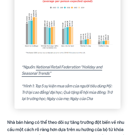
ích
trong hành trình bán hàng
*Nguồn:
National Retail Federation “Holiday and
Seasonal Trends”
*Hình 1: Top 5 sự kiện mua sắm của người tiêu dùng Mỹ:
Trở lại cao đẳng/ đại học; Quà tặng lễ hội mùa đông; Trở
lại trường học; Ngày của mẹ; Ngày của Cha
Nhà bán hàng có thể theo dõi sự tăng trưởng đột biến về nhu
cầu một cách rõ ràng hơn dựa trên xu hướng của bộ từ khóa