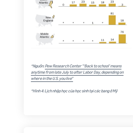
*Nguồn:
Pew Research Center "‘Back to school’ means
anytime from late July to after Labor Day, depending on
where in the U.S. you live"
*Hình 4: Lịch nhập học của học sinh tại các bang ở Mỹ