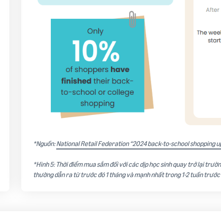
*Nguồn:
National Retail Federation “2024 back-to-school shopping u
*Hình 5: Thời điểm mua sắm đối với các dịp học sinh quay trở lại trườn
thường dẫn ra từ trước đó 1 tháng và mạnh nhất trong 1-2 tuần trước