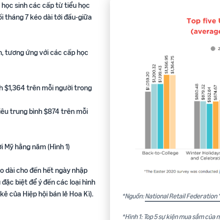
 học sinh các cấp từ tiểu học
i tháng 7 kéo dài tới đầu-giữa
h, tương ứng với các cấp học
ình $1,364 trên mỗi người trong
tiêu trung bình $874 trên mỗi
i Mỹ hằng năm (Hình 1)
o dài cho đến hết ngày nhập
đặc biệt để ý đến các loại hình
ê của Hiệp hội bán lẻ Hoa Kì).
*Nguồn:
National Retail Federation
*Hình 1: Top 5 sự kiện mua sắm của ng