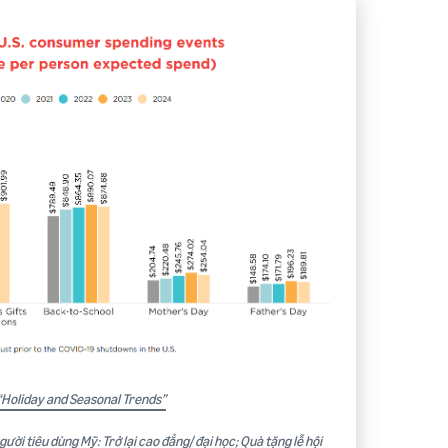
 “Holiday and Seasonal Trends”
ười tiêu dùng Mỹ: Trở lại cao đẳng/ đại học; Quà tặng lễ hội