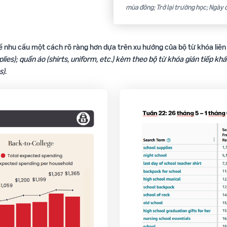
mùa đông; Trở lại trường học; Ngày
ề nhu cầu một cách rõ ràng hơn dựa trên xu hướng của bộ từ khóa liên
lies); quần áo (shirts, uniform, etc.) kèm theo bộ từ khóa gián tiếp kh
s)
.