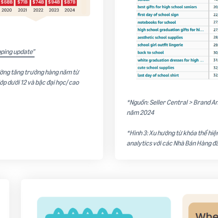
pping update”
ường tăng trưởng hàng năm từ
ớp dưới 12 và bậc đại học/ cao
*Nguồn: Seller Central > Brand An
năm 2024
*Hình 3: Xu hướng từ khóa thể hi
analytics với các Nhà Bán Hàng đã