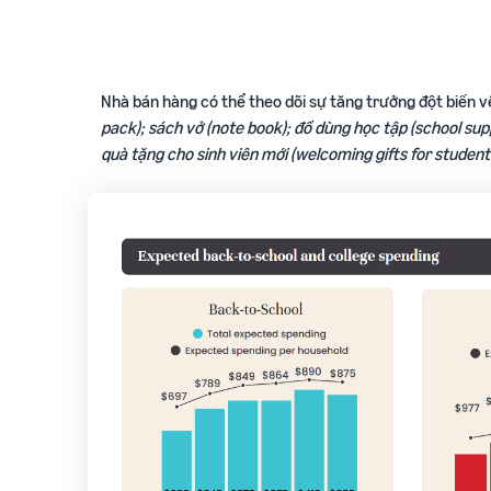
Nhà bán hàng có thể theo dõi sự tăng trưởng đột biến v
pack); sách vở (note book); đồ dùng học tập (school supp
quà tặng cho sinh viên mới (welcoming gifts for student