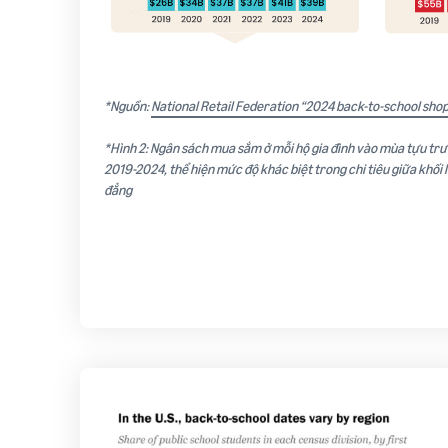
*Nguồn:
National Retail Federation “2024 back-to-school sho
*Hình 2: Ngân sách mua sắm ở mỗi hộ gia đình vào mùa tựu tr
2019-2024, thể hiện mức độ khác biệt trong chi tiêu giữa khối l
đẳng