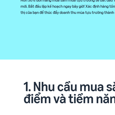
Tạo và tối ưu trang sản phẩm
Chuẩn bị sớm, bứt phá doanh thu
Chia sẻ kiến thức và bí quyết bán hàng
mới. Bắt đầu lập kế hoạch ngay bây giờ! Xác định hàng tồn
Xem tất cả dịch vụ
thị của bạn để thúc đẩy doanh thu mùa tựu trường thành
Giải pháp chuỗi cung ứng
Vận chuyển, lưu kho, phân phối và giao hàng
1. Nhu cầu mua s
điểm và tiềm nă