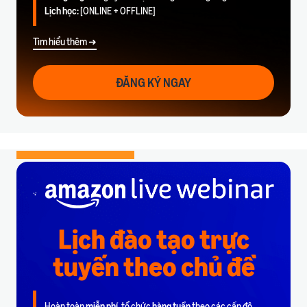
Lịch học:
[ONLINE + OFFLINE]
Tìm hiểu thêm ➜
ĐĂNG KÝ NGAY
Lịch đào tạo trực
tuyến theo chủ đề
Hoàn toàn
miễn phí
, tổ chức
hàng tuần
theo các cấp độ.