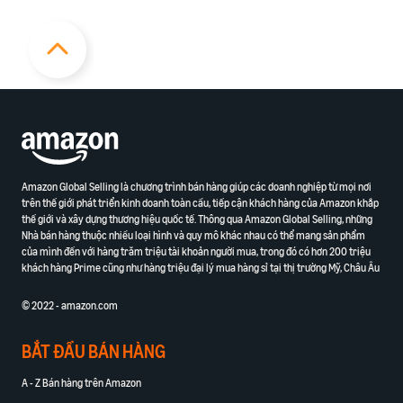
Amazon Global Selling là chương trình bán hàng giúp các doanh nghiệp từ mọi nơi
trên thế giới phát triển kinh doanh toàn cầu, tiếp cận khách hàng của Amazon khắp
thế giới và xây dựng thương hiệu quốc tế. Thông qua Amazon Global Selling, những
Nhà bán hàng thuộc nhiều loại hình và quy mô khác nhau có thể mang sản phẩm
của mình đến với hàng trăm triệu tài khoản người mua, trong đó có hơn 200 triệu
khách hàng Prime cũng như hàng triệu đại lý mua hàng sỉ tại thị trường Mỹ, Châu Âu
© 2022 - amazon.com
BẮT ĐẦU BÁN HÀNG
A - Z Bán hàng trên Amazon