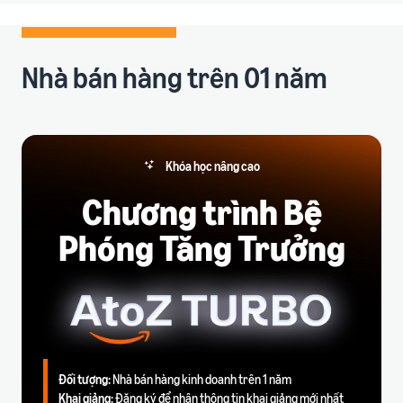
ích
trong hành trình bán hàng
Nhà bán hàng trên 01 năm
Khóa học nâng cao
Chương trình Bệ
Phóng Tăng Trưởng
Đối tượng:
Nhà bán hàng kinh doanh trên 1 năm
Khai giảng:
Đăng ký để nhận thông tin khai giảng mới nhất