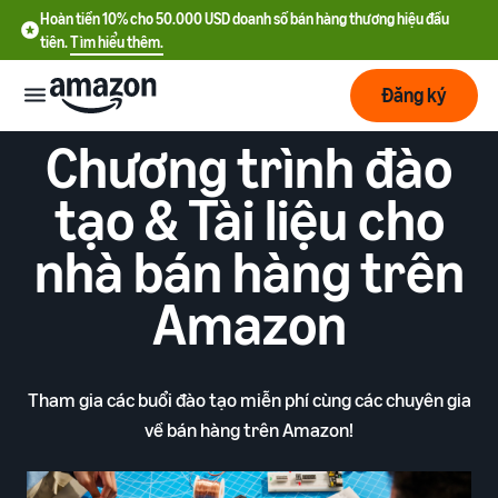
Hoàn tiền 10% cho 50.000 USD doanh số bán hàng thương hiệu đầu
tiên.
Tìm hiểu thêm.
Đăng ký
Chương trình đào
Bắt
đầu
tạo & Tài liệu cho
nhà bán hàng trên
Lập
Bắt đầu
kế
với
hoạch
Amazon
Amazon
Phát
Tìm
Ưu đãi nhà bán hàng mới
triển
hiểu
Hoàn tiền 10% cho 50.000
Tham gia các buổi đào tạo miễn phí cùng các chuyên gia
chi
USD doanh số bán hàng
về bán hàng trên Amazon!
phí
thương hiệu đầu tiên
Dịch
Tối
vụ
ưu
Hướng dẫn đăng ký tài
vận
Chi phí cố định