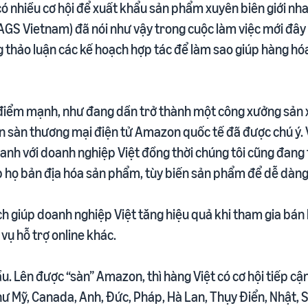
có nhiều cơ hội để xuất khẩu sản phẩm xuyên biên giới nh
GS Vietnam) đã nói như vậy trong cuộc làm việc mới đây v
g thảo luận các kế hoạch hợp tác để làm sao giúp hàng h
 điểm mạnh, như đang dần trở thành một công xưởng sản 
ên sàn thương mại điện tử Amazon quốc tế đã được chú ý.
oanh với doanh nghiệp Việt đồng thời chúng tôi cũng đang t
p họ bản địa hóa sản phẩm, tùy biến sản phẩm để dễ dàn
 giúp doanh nghiệp Việt tăng hiệu quả khi tham gia bán l
vụ hỗ trợ online khác.
u. Lên được “sàn” Amazon, thì hàng Việt có cơ hội tiếp cậ
 như Mỹ, Canada, Anh, Đức, Pháp, Hà Lan, Thụy Điển, Nhật, 