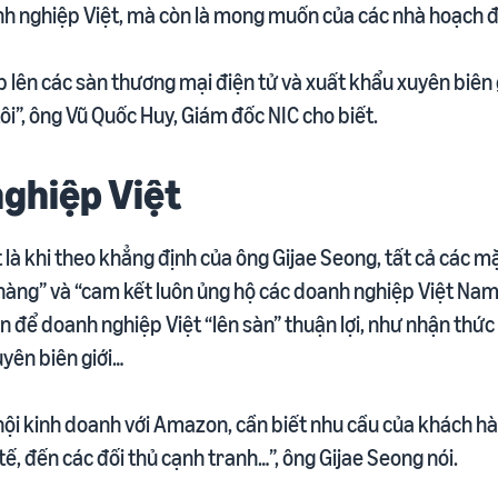
h nghiệp Việt, mà còn là mong muốn của các nhà hoạch đ
p lên các sàn thương mại điện tử và xuất khẩu xuyên biên g
i”, ông Vũ Quốc Huy, Giám đốc NIC cho biết.
ghiệp Việt
là khi theo khẳng định của ông Gijae Seong, tất cả các mặ
ng” và “cam kết luôn ủng hộ các doanh nghiệp Việt Nam”.
 để doanh nghiệp Việt “lên sàn” thuận lợi, như nhận thức
yên biên giới…
ội kinh doanh với Amazon, cần biết nhu cầu của khách hàn
tế, đến các đối thủ cạnh tranh…”, ông Gijae Seong nói.