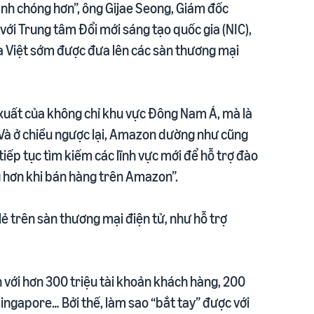
anh chóng hơn”, ông Gijae Seong, Giám đốc
ới Trung tâm Đổi mới sáng tạo quốc gia (NIC),
óa Việt sớm được đưa lên các sàn thương mại
xuất của không chỉ khu vực Đông Nam Á, mà là
 Và ở chiều ngược lại, Amazon dường như cũng
iếp tục tìm kiếm các lĩnh vực mới để hỗ trợ đào
g hơn khi bán hàng trên Amazon”.
ẻ trên sàn thương mại điện tử, như hỗ trợ
n với hơn 300 triệu tài khoản khách hàng, 200
Singapore… Bởi thế, làm sao “bắt tay” được với