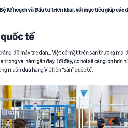
Bao gồm ví dụ thực tế qua từng bước cụ thể
Công cụ tạo trang sản phẩm chuyên nghiệp
cho Nhà bán hàng lâu năm
Ước tính doanh thu, chi phí trên từng sản phẩm
ộ Kế hoạch và Đầu tư triển khai, với mục tiêu giúp các
Khóa học Hộ chiếu khởi nghiệp
Thị trường Bắc Mỹ
Kiến thức tổng quan và lộ trình mở bán năm đầu tiên
Cơ hội bán hàng tại Bắc Mỹ
 quốc tế
Khóa học Bứt tốc
Thị trường Châu Âu
Đào tạo nâng cao, thực hành cùng chuyên gia hàng đầu
Hướng dẫn mở rộng sang Châu Âu
 tráng, đồ mây tre đan… Việt có mặt trên sàn thương mại 
ạ trong vài năm gần đây. Tới đây, cơ hội sẽ càng lớn hơn 
ng muốn đưa hàng Việt lên “sàn” quốc tế.