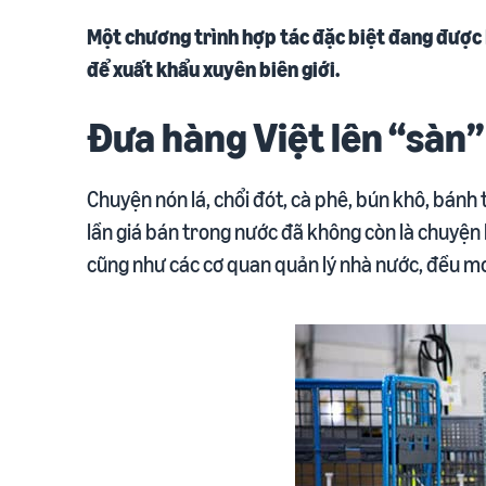
Tạo và tối ưu trang sản phẩm
Chuẩn bị sớm, bứt phá doanh thu
Chia sẻ kiến thức và bí quyết bán hàng
Một chương trình hợp tác đặc biệt đang được B
Xem tất cả dịch vụ
để xuất khẩu xuyên biên giới.
Giải pháp chuỗi cung ứng
Vận chuyển, lưu kho, phân phối và giao hàng
Đưa hàng Việt lên “sàn”
Chuyện nón lá, chổi đót, cà phê, bún khô, bánh
lần giá bán trong nước đã không còn là chuyện l
cũng như các cơ quan quản lý nhà nước, đều mo