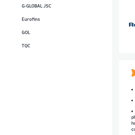
G-GLOBAL JSC
Eurofins
GOL
TQC
p
h
c