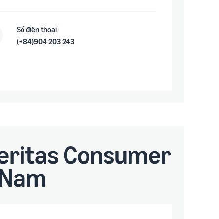
Số điện thoại
(+84)904 203 243
eritas Consumer
t Nam