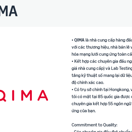
IMA
•
QIMA
là nhà cung cấp hàng đầu
với các thương hiệu, nhà bán lẻ
hóa mạng lưới cung ứng toàn cầ
• Kết hợp các chuyên gia đầu ngà
giá nhà cung cấp) và Lab Testin
tảng kỹ thuật số mang lại dữ li
độ chính xác cao.
• Có trụ sở chính tại Hongkong,
tôi có mặt tại 85 quốc gia được
chuyên gia kết hợp 55 ngôn ngữ 
ứng của bạn.
Commitment to Quality:
- Các chuyên gia đều đạt chuẩn