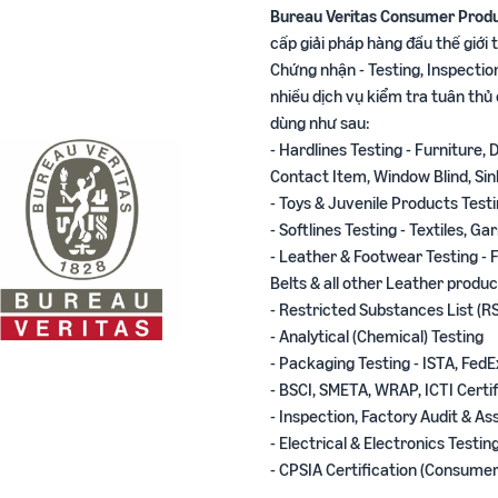
Bureau Veritas Consumer Produ
cấp giải pháp hàng đầu thế giới
Chứng nhận - Testing, Inspectio
nhiều dịch vụ kiểm tra tuân thủ
dùng như sau:
- Hardlines Testing - Furniture,
Contact Item, Window Blind, Si
- Toys & Juvenile Products Test
- Softlines Testing - Textiles, 
- Leather & Footwear Testing - 
Belts & all other Leather produc
- Restricted Substances List (RS
- Analytical (Chemical) Testing
- Packaging Testing - ISTA, Fed
- BSCI, SMETA, WRAP, ICTI Certif
- Inspection, Factory Audit & A
- Electrical & Electronics Testing
- CPSIA Certification (Consume