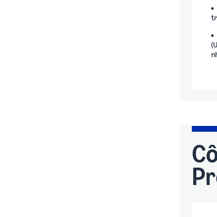
t
(U
n
Cô
Pr