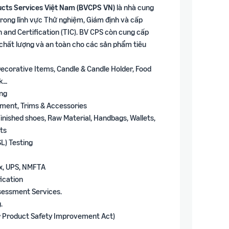
cts Services Việt Nam (BVCPS VN)
là nhà cung
 trong lĩnh vực Thử nghiệm, Giám định và cấp
n and Certification (TIC). BV CPS còn cung cấp
 chất lượng và an toàn cho các sản phẩm tiêu
 Decorative Items, Candle & Candle Holder, Food
nk…
ing
Garment, Trims & Accessories
Finished shoes, Raw Material, Handbags, Wallets,
ts
L) Testing
Ex, UPS, NMFTA
ication
ssessment Services.
.
r Product Safety Improvement Act)