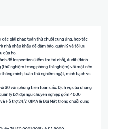
 các giải pháp tuân thủ chuỗi cung ứng, hợp tác
 và nhà nhập khẩu để đảm bảo, quản lý và tối ưu
u của họ.
nh để Inspection (kiểm tra tại chỗ), Audit (đánh
g (thử nghiệm trong phòng thí nghiệm) với một nền
ệu thông minh, tuân thủ nghiêm ngặt, minh bạch vs
 với 30 văn phòng trên toàn cầu. Dịch vụ của chúng
 quản lý bởi đội ngũ chuyên nghiệp gồm 4000
và Hỗ trợ 24/7, QIMA là Đôi Mắt trong chuỗi cung
 Quốc Tế ISO 9001:2015 và SA 8000