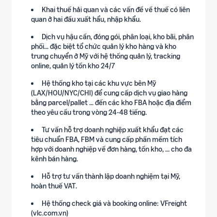
Khai thuế hải quan và các vấn đề về thuế có liên
quan ở hai đầu xuất hẩu, nhập khẩu.
Dịch vụ hậu cần, đóng gói, phân loại, kho bãi, phân
phối... đặc biệt tổ chức quản lý kho hàng và kho
trung chuyển ở Mỹ với hệ thống quản lý, tracking
online, quản lý tồn kho 24/7
Hệ thống kho tại các khu vực bên Mỹ
(LAX/HOU/NYC/CHI) để cung cấp dịch vụ giao hàng
bằng parcel/pallet ... đến các kho FBA hoặc địa điểm
theo yêu cầu trong vòng 24-48 tiếng.
Tư vấn hỗ trợ doanh nghiệp xuất khẩu đạt các
tiêu chuẩn FBA, FBM và cung cấp phần mềm tích
hợp với doanh nghiệp về đơn hàng, tồn kho, ... cho đa
kênh bán hàng.
Hỗ trợ tư vấn thành lập doanh nghiệm tại Mỹ,
hoàn thuế VAT.
Hệ thống check giá và booking online: VFreight
(vlc.com.vn)