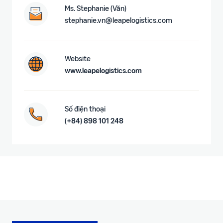
Ms. Stephanie (Văn)
ích
trong hành trình bán hàng
stephanie.vn@leapelogistics.com
Website
www.leapelogistics.com
Số điện thoại
(+84) 898 101 248