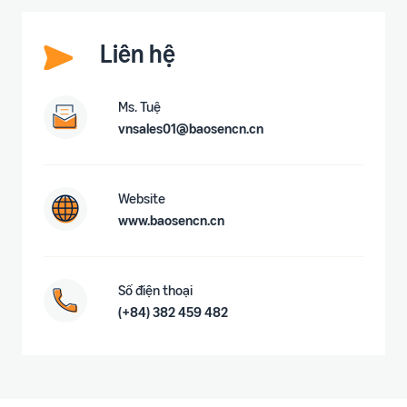
Liên hệ
Ms. Tuệ
vnsales01@baosencn.cn
Website
www.baosencn.cn
Số điện thoại
(+84) 382 459 482