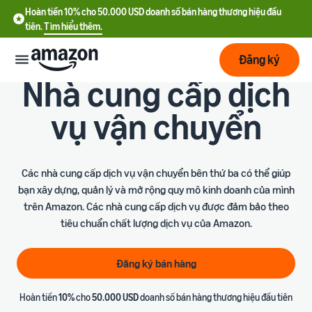
Hoàn tiền 10% cho 50.000 USD doanh số bán hàng thương hiệu đầu
tiên.
Tìm hiểu thêm.
Đăng ký
Nhà cung cấp dịch
Bắt
vụ vận chuyển
đầu
Lập
Bắt đầu
kế
với
Các nhà cung cấp dịch vụ vận chuyển bên thứ ba có thể giúp
hoạch
Amazon
bạn xây dựng, quản lý và mở rộng quy mô kinh doanh của mình
trên Amazon. Các nhà cung cấp dịch vụ được đảm bảo theo
tiêu chuẩn chất lượng dịch vụ của Amazon.
Phát
Tìm
Ưu đãi nhà bán hàng mới
triển
hiểu
Hoàn tiền 10% cho 50.000
chi
USD doanh số bán hàng
Đăng ký bán hàng
phí
thương hiệu đầu tiên
Dịch
Tối
vụ
ưu
Hoàn tiền
10%
cho
50.000 USD
doanh số bán hàng thương hiệu đầu tiên
Hướng dẫn đăng ký tài
vận
Chi phí cố định