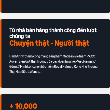
ích
trong hành trình bán hàng
Từ nhà bán hàng thành công đến lượt
chúng ta
Chuyện thật - Người thật
Hành trình thành công mang sản phẩm Made-in-Vietnam - Vượt
Xuyên Biên Giới thành công của các doanh nghiệp Việt Nam như
Gốm sứ Minh Long, nón bảo hiểm Royal Helmet, Rong Nho Trường
Thọ, Hạt điều Lafooco,...
+ 10,000