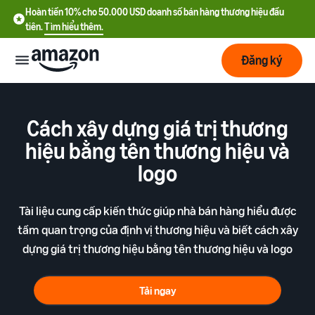
Hoàn tiền 10% cho 50.000 USD doanh số bán hàng thương hiệu đầu
tiên.
Tìm hiểu thêm.
Đăng ký
Bắt
đầu
Cách xây dựng giá trị thương
hiệu bằng tên thương hiệu và
Lập
Bắt đầu
logo
kế
với
hoạch
Amazon
Tài liệu cung cấp kiến thức giúp nhà bán hàng hiểu được
Phát
Tìm
Ưu đãi nhà bán hàng mới
tầm quan trọng của định vị thương hiệu và biết cách xây
triển
hiểu
Hoàn tiền 10% cho 50.000
dựng giá trị thương hiệu bằng tên thương hiệu và logo
chi
USD doanh số bán hàng
phí
thương hiệu đầu tiên
Dịch
Tối
Tải ngay
vụ
ưu
Hướng dẫn đăng ký tài
vận
Chi phí cố định