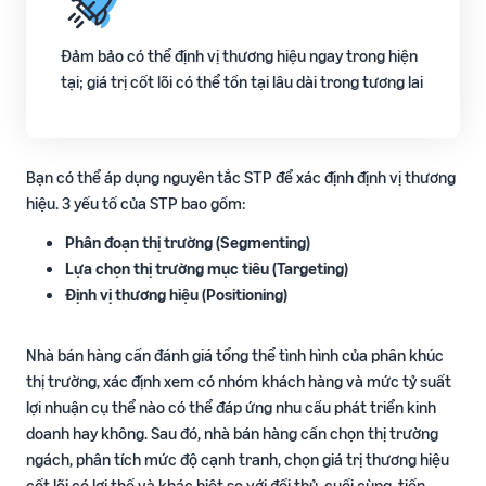
ích
trong hành trình bán hàng
Đảm bảo có thể định vị thương hiệu ngay trong hiện
tại; giá trị cốt lõi có thể tồn tại lâu dài trong tương lai
Bạn có thể áp dụng nguyên tắc STP để xác định định vị thương
hiệu. 3 yếu tố của STP bao gồm:
Phân đoạn thị trường (Segmenting)
Lựa chọn thị trường mục tiêu (Targeting)
Định vị thương hiệu (Positioning)
Nhà bán hàng cần đánh giá tổng thể tình hình của phân khúc
thị trường, xác định xem có nhóm khách hàng và mức tỷ suất
lợi nhuận cụ thể nào có thể đáp ứng nhu cầu phát triển kinh
doanh hay không. Sau đó, nhà bán hàng cần chọn thị trường
ngách, phân tích mức độ cạnh tranh, chọn giá trị thương hiệu
cốt lõi có lợi thế và khác biệt so với đối thủ, cuối cùng, tiến