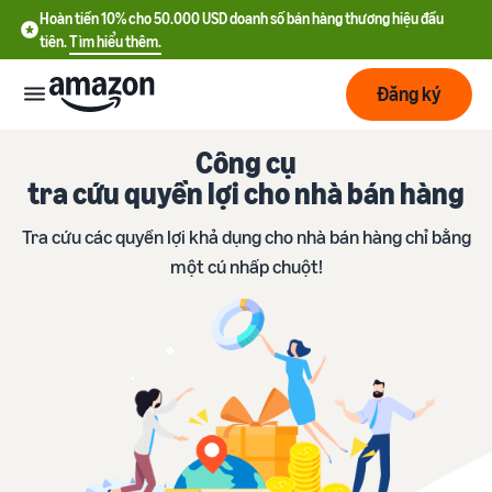
Hoàn tiền 10% cho 50.000 USD doanh số bán hàng thương hiệu đầu
tiên.
Tìm hiểu thêm.
Đăng ký
Công cụ
Bắt
đầu
tra cứu quyền lợi cho nhà bán hàng
Tra cứu các quyền lợi khả dụng cho nhà bán hàng chỉ bằng
Lập
Bắt đầu
một cú nhấp chuột!
kế
với
hoạch
Amazon
Phát
Tìm
Ưu đãi nhà bán hàng mới
triển
hiểu
Hoàn tiền 10% cho 50.000
chi
USD doanh số bán hàng
phí
thương hiệu đầu tiên
Dịch
Tối
vụ
ưu
Hướng dẫn đăng ký tài
vận
Chi phí cố định