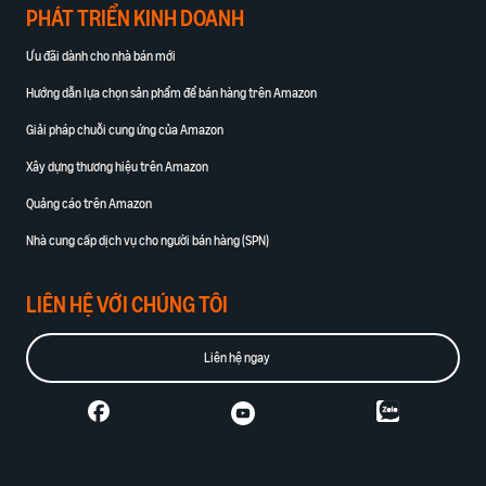
PHÁT TRIỂN KINH DOANH
ích
trong hành trình bán hàng
Ưu đãi dành cho nhà bán mới
Hướng dẫn lựa chọn sản phẩm để bán hàng trên Amazon
Giải pháp chuỗi cung ứng của Amazon
Xây dựng thương hiệu trên Amazon
Quảng cáo trên Amazon
Nhà cung cấp dịch vụ cho người bán hàng (SPN)
LIÊN HỆ VỚI CHÚNG TÔI
Liên hệ ngay