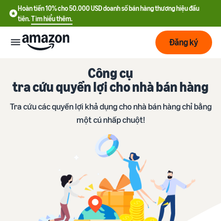
Hoàn tiền 10% cho 50.000 USD doanh số bán hàng thương hiệu đầu
tiên.
Tìm hiểu thêm.
Đăng ký
Công cụ
Bắt
đầu
tra cứu quyền lợi cho nhà bán hàng
Tra cứu các quyền lợi khả dụng cho nhà bán hàng chỉ bằng
Lập
Bắt đầu
một cú nhấp chuột!
kế
với
hoạch
Amazon
Phát
Tìm
Ưu đãi nhà bán hàng mới
triển
hiểu
Hoàn tiền 10% cho 50.000
chi
USD doanh số bán hàng
phí
thương hiệu đầu tiên
Dịch
Tối
vụ
ưu
Hướng dẫn đăng ký tài
vận
Chi phí cố định