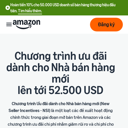
Hoàn tiền 10% cho 50.000 USD doanh số bán hàng thương hiệu đầu
tiên.
Tìm hiểu thêm.
Đăng ký
Bắt
đầu
Chương trình ưu đãi
dành cho Nhà bán hàng
Lập
Bắt đầu
kế
với
mới
hoạch
Amazon
lên tới 52.500 USD
Phát
Tìm
Ưu đãi nhà bán hàng mới
triển
hiểu
Hoàn tiền 10% cho 50.000
Chương trình Ưu đãi dành cho Nhà bán hàng mới (New
chi
USD doanh số bán hàng
Seller Incentives - NSI)
là một loạt các đề xuất hoạt động
phí
thương hiệu đầu tiên
Dịch
Tối
chính thức trong giai đoạn mở bán trên Amazon và các
vụ
ưu
chương trình ưu đãi chi phí nhằm giảm rủi ro và chi phí cho
Hướng dẫn đăng ký tài
vận
Chi phí cố định