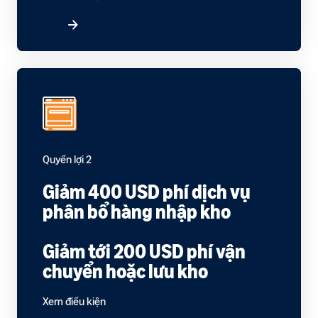
ích
trong hành trình bán hàng
Quyền lợi 2
Giảm 400 USD phí dịch vụ
phân bổ hàng nhập kho
Giảm tới 200 USD phí vận
chuyển hoặc lưu kho
Xem điều kiện