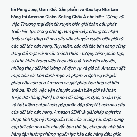
ích
trong hành trình bán hàng
Bà
Peng Jiaqi, Giám đốc Sản phẩm và Đào tạo Nhà bán
hàng tại Amazon Global Selling Châu Á
cho biết:
“Cùng với
việc Thương mại điện tử xuyên biên giới toàn cầu phát
triển liên tục trong những năm gần đây, chúng tôi nhận
thấy sự gia tăng về nhu cầu vận chuyển xuyên biên giới từ
các đối tác bán hàng. Tuy nhiên, các đối tác bán hàng cũng
đang đối mặt với nhiều thách thức - từ quy trình phức tạp,
sự khó khăn trong việc theo dõi quá trình vận chuyển,
những thay đổi khó lường về dịch vụ và giá cả. Amazon đặt
mục tiêu cải tiến danh mục và phạm vi dịch vụ với giải
pháp hậu cần của Amazon và giải pháp tích hợp với bên
thứ ba. Từ đó, việc vận chuyển xuyên biên giới và hoàn
thiện đơn hàng (FBA) trở nên dễ dàng, ổn định, thuận tiện
và tiết kiệm chi phí hơn, góp phần đáp ứng tốt hơn nhu cầu
của đối tác bán hàng. Amazon SEND là giải pháp logistics
được tích hợp hệ thống đầu tiên của chúng tôi, được cung
cấp bởi các nhà vận chuyển bên thứ ba, cho phép nhà bán
hàng tận hưởng những nguồn lực hậu cần hàng đầu, giúp