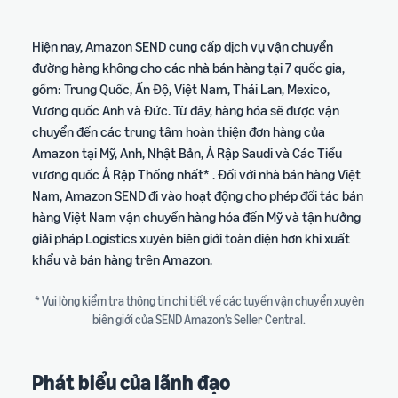
thông tin mới từ Amazon
hành xây dựng kế hoạch
quyền lợi độc quyền
Dịch vụ quản lý tài
Công cụ phản hồi của
kinh doanh
khoản SAS Pro
khách hàng
Bao gồm ví dụ thực tế qua
Hiện nay, Amazon SEND cung cấp dịch vụ vận chuyển
Chương trình tư vấn chuyên
Quản lý đánh giá và tương
Nội dung A+
từng bước cụ thể
Kênh
đường hàng không cho các nhà bán hàng tại 7 quốc gia,
biệt chính thức của Amazon
tác khách hàng
Công cụ tạo trang sản phẩm
chính
gồm: Trung Quốc, Ấn Độ, Việt Nam, Thái Lan, Mexico,
cho Nhà bán hàng lâu năm
chuyên nghiệp
thức
Video Tổng quan chi phí
Vương quốc Anh và Đức. Từ đây, hàng hóa sẽ được vận
Công cụ tính doanh thu,
& Cách dùng công cụ
chuyển đến các trung tâm hoàn thiện đơn hàng của
chi phí
Thị trường Bắc Mỹ
tính doanh thu
Khóa học Hộ chiếu khởi
Amazon tại Mỹ, Anh, Nhật Bản, Ả Rập Saudi và Các Tiểu
Zalo
Ước tính doanh thu, chi phí
nghiệp
Cơ hội bán hàng tại Bắc Mỹ
Sử dụng công cụ Revenue
vương quốc Ả Rập Thống nhất* . Đối với nhà bán hàng Việt
Khóa học miễn phí – Kết nối
trên từng sản phẩm
Kiến thức tổng quan và lộ
Calculator và bảng kế hoạch
chuyên gia – Hỗ trợ 24/7
Nam, Amazon SEND đi vào hoạt động cho phép đối tác bán
trình mở bán năm đầu tiên
P&L
Thị trường Châu Âu
hàng Việt Nam vận chuyển hàng hóa đến Mỹ và tận hưởng
Hướng dẫn mở rộng sang
giải pháp Logistics xuyên biên giới toàn diện hơn khi xuất
Facebook
Khóa học Bứt tốc
Châu Âu
Kênh chia sẻ kiến thức nền
khẩu và bán hàng trên Amazon.
Đào tạo nâng cao, thực
tảng và kinh nghiệm kinh
hành cùng chuyên gia hàng
Câu chuyện bán hàng
doanh Amazon thực tế, đã
đầu
* Vui lòng kiểm tra thông tin chi tiết về các tuyến vận chuyển xuyên
thành công
được kiểm chứng
biên giới của SEND Amazon’s Seller Central.
Chia sẻ kinh nghiệm từ nhà
bán hàng thành công
Video Hành trình bắt
Youtube
đầu của nhà bán hàng
mới trên Amazon
Phát biểu của lãnh đạo
Video hướng dẫn và chia sẻ
kinh nghiệm bán hàng hữu
Nắm bắt 5 giai đoạn chính